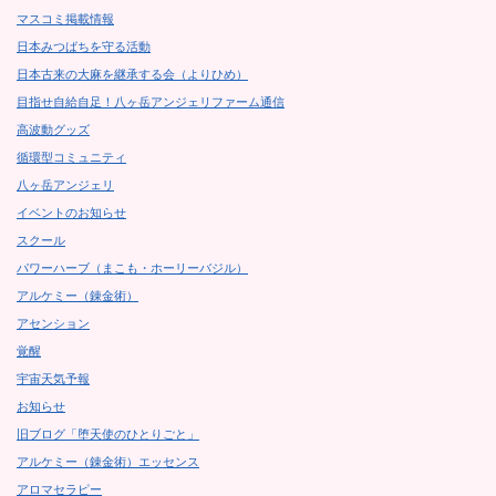
マスコミ掲載情報
日本みつばちを守る活動
日本古来の大麻を継承する会（よりひめ）
目指せ自給自足！八ヶ岳アンジェリファーム通信
高波動グッズ
循環型コミュニティ
八ヶ岳アンジェリ
イベントのお知らせ
スクール
パワーハーブ（まこも・ホーリーバジル）
アルケミー（錬金術）
アセンション
覚醒
宇宙天気予報
お知らせ
旧ブログ「堕天使のひとりごと」
アルケミー（錬金術）エッセンス
アロマセラピー