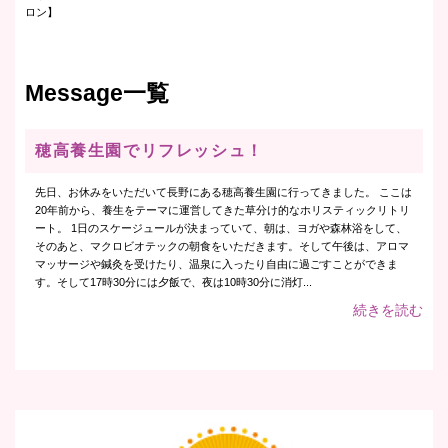
ロン】
Message一覧
穂高養生園でリフレッシュ！
先日、お休みをいただいて長野にある穂高養生園に行ってきました。 ここは
20年前から、養生をテーマに運営してきた草分け的なホリスティックリトリ
ート。 1日のスケージュールが決まっていて、朝は、ヨガや森林浴をして、
そのあと、マクロビオテックの朝食をいただきます。そして午後は、アロマ
マッサージや鍼灸を受けたり、温泉に入ったり自由に過ごすことができま
す。そして17時30分には夕飯で、夜は10時30分に消灯...
続きを読む