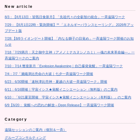
New article
8/3：【8月13日・皆既日食新月】「先祖代々の全叡智の統合」一斉遠隔ワーク
7/29：【8月1日22時・緊急開催】** 「エネルギーバランスヒーリング」 2026年アッ
プデート版
7/28:【8/8ライオンゲート開催】「内なる獅子の目覚め」一斉遠隔ワーク開催のお知
らせ
7/18「7/29満月：天之御中主神（アメノミナカヌシノカミ）―魂の未来革命編―」一
斉遠隔ワークのご案内
7/10：7/14 蟹座新月「Explosion Awakening｜自己爆発覚醒」一斉遠隔ワーク
7/4：7/7「瀬織津比売命の大祓｜七夕一斉遠隔ワーク開催
6/23：6/30開催「速秋津比売神・夏越の大祓一斉遠隔ワーク」開催
6/11：6/16開催｜宇宙イシス★覚醒イニシエーション（無料版）のご案内
6/10：「6/21夏至開催 宇宙イシス★覚醒イニシエーション（有料版）」のご案内
6/9【6/20： 覚醒への恐れの解放～Deep Release】一斉遠隔ワーク開催
Category
遠隔セッションのご案内（個別＆一斉）
グループコンサルティング