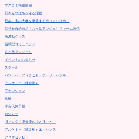
マスコミ掲載情報
日本みつばちを守る活動
日本古来の大麻を継承する会（よりひめ）
目指せ自給自足！八ヶ岳アンジェリファーム通信
高波動グッズ
循環型コミュニティ
八ヶ岳アンジェリ
イベントのお知らせ
スクール
パワーハーブ（まこも・ホーリーバジル）
アルケミー（錬金術）
アセンション
覚醒
宇宙天気予報
お知らせ
旧ブログ「堕天使のひとりごと」
アルケミー（錬金術）エッセンス
アロマセラピー