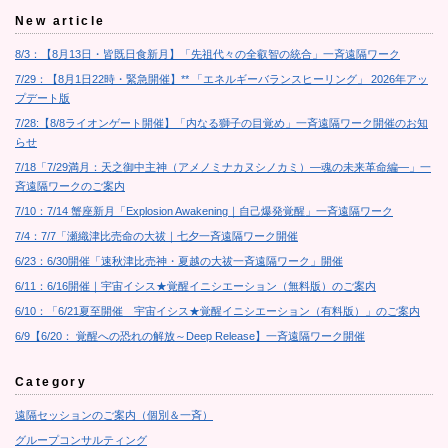
New article
8/3：【8月13日・皆既日食新月】「先祖代々の全叡智の統合」一斉遠隔ワーク
7/29：【8月1日22時・緊急開催】** 「エネルギーバランスヒーリング」 2026年アッ
プデート版
7/28:【8/8ライオンゲート開催】「内なる獅子の目覚め」一斉遠隔ワーク開催のお知
らせ
7/18「7/29満月：天之御中主神（アメノミナカヌシノカミ）―魂の未来革命編―」一
斉遠隔ワークのご案内
7/10：7/14 蟹座新月「Explosion Awakening｜自己爆発覚醒」一斉遠隔ワーク
7/4：7/7「瀬織津比売命の大祓｜七夕一斉遠隔ワーク開催
6/23：6/30開催「速秋津比売神・夏越の大祓一斉遠隔ワーク」開催
6/11：6/16開催｜宇宙イシス★覚醒イニシエーション（無料版）のご案内
6/10：「6/21夏至開催 宇宙イシス★覚醒イニシエーション（有料版）」のご案内
6/9【6/20： 覚醒への恐れの解放～Deep Release】一斉遠隔ワーク開催
Category
遠隔セッションのご案内（個別＆一斉）
グループコンサルティング