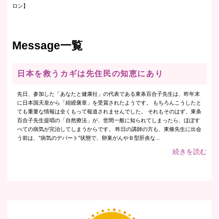
ロン】
Message一覧
日本を救うカギは先住民の知恵にあり
先日、参加した「あなたと健康社」の代表である東条百合子先生は、昨年末
に日本国天皇から「紺綬褒章」を受賞されたようです。 もちろんこうしたと
ても重要な情報は全くもって報道されませんでした。 それもそのはず、東条
百合子先生提唱の「自然療法」が、世間一般に知られてしまったら、ほぼす
べての病気が完治してしまうからです。 昨日の講師の方も、東條先生に出会
う前は、”病気のデパート”状態で、卵巣がんやＢ型肝炎な...
続きを読む