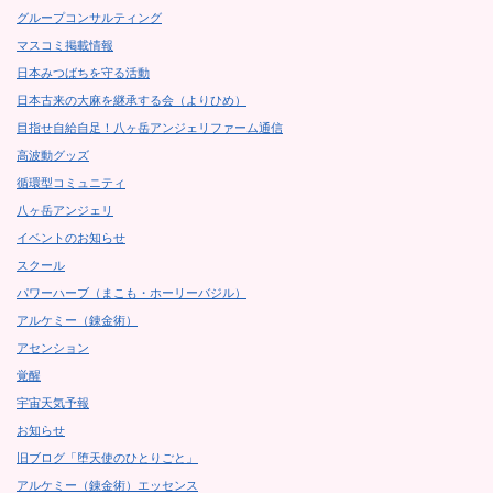
グループコンサルティング
マスコミ掲載情報
日本みつばちを守る活動
日本古来の大麻を継承する会（よりひめ）
目指せ自給自足！八ヶ岳アンジェリファーム通信
高波動グッズ
循環型コミュニティ
八ヶ岳アンジェリ
イベントのお知らせ
スクール
パワーハーブ（まこも・ホーリーバジル）
アルケミー（錬金術）
アセンション
覚醒
宇宙天気予報
お知らせ
旧ブログ「堕天使のひとりごと」
アルケミー（錬金術）エッセンス