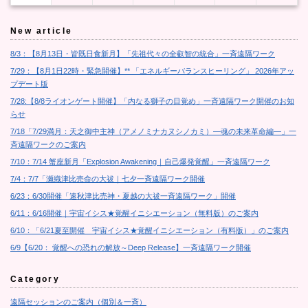
New article
8/3：【8月13日・皆既日食新月】「先祖代々の全叡智の統合」一斉遠隔ワーク
7/29：【8月1日22時・緊急開催】** 「エネルギーバランスヒーリング」 2026年アッ
プデート版
7/28:【8/8ライオンゲート開催】「内なる獅子の目覚め」一斉遠隔ワーク開催のお知
らせ
7/18「7/29満月：天之御中主神（アメノミナカヌシノカミ）―魂の未来革命編―」一
斉遠隔ワークのご案内
7/10：7/14 蟹座新月「Explosion Awakening｜自己爆発覚醒」一斉遠隔ワーク
7/4：7/7「瀬織津比売命の大祓｜七夕一斉遠隔ワーク開催
6/23：6/30開催「速秋津比売神・夏越の大祓一斉遠隔ワーク」開催
6/11：6/16開催｜宇宙イシス★覚醒イニシエーション（無料版）のご案内
6/10：「6/21夏至開催 宇宙イシス★覚醒イニシエーション（有料版）」のご案内
6/9【6/20： 覚醒への恐れの解放～Deep Release】一斉遠隔ワーク開催
Category
遠隔セッションのご案内（個別＆一斉）