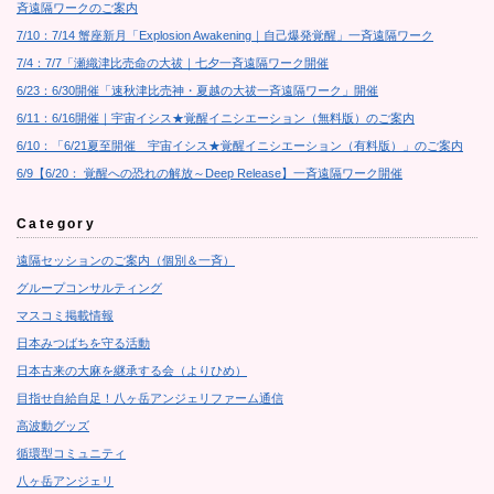
斉遠隔ワークのご案内
7/10：7/14 蟹座新月「Explosion Awakening｜自己爆発覚醒」一斉遠隔ワーク
7/4：7/7「瀬織津比売命の大祓｜七夕一斉遠隔ワーク開催
6/23：6/30開催「速秋津比売神・夏越の大祓一斉遠隔ワーク」開催
6/11：6/16開催｜宇宙イシス★覚醒イニシエーション（無料版）のご案内
6/10：「6/21夏至開催 宇宙イシス★覚醒イニシエーション（有料版）」のご案内
6/9【6/20： 覚醒への恐れの解放～Deep Release】一斉遠隔ワーク開催
Category
遠隔セッションのご案内（個別＆一斉）
グループコンサルティング
マスコミ掲載情報
日本みつばちを守る活動
日本古来の大麻を継承する会（よりひめ）
目指せ自給自足！八ヶ岳アンジェリファーム通信
高波動グッズ
循環型コミュニティ
八ヶ岳アンジェリ