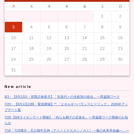
月
火
水
木
金
土
日
1
2
3
4
5
6
7
8
9
10
11
12
13
14
15
16
17
18
19
20
21
22
23
24
25
26
27
28
29
30
31
New article
8/3：【8月13日・皆既日食新月】「先祖代々の全叡智の統合」一斉遠隔ワーク
7/29：【8月1日22時・緊急開催】** 「エネルギーバランスヒーリング」 2026年アッ
プデート版
7/28:【8/8ライオンゲート開催】「内なる獅子の目覚め」一斉遠隔ワーク開催のお知
らせ
7/18「7/29満月：天之御中主神（アメノミナカヌシノカミ）―魂の未来革命編―」一