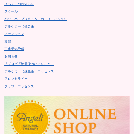
イベントのお知らせ
スクール
パワーハーブ（まこも・ホーリーバジル）
アルケミー（錬金術）
アセンション
覚醒
宇宙天気予報
お知らせ
旧ブログ「堕天使のひとりごと」
アルケミー（錬金術）エッセンス
アロマセラピー
フラワーエッセンス