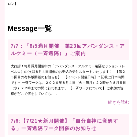
ロン】
Message一覧
7/7：「8/5満月開催 第23回アバンダンス・ア
ルケミー（一斉遠隔）」ご案内
大好評！毎月満月開催中の「アバンダンス・アルケミー遠隔セッション（レ
ベル１）の 次回８月４日開催のお申込み受付スタートいたします！ 【第２
３回目の有料版開催のお知らせ】 【イベント開催日時】＊記載は日本時間
です＊ 一斉ワークは、２０２０年８月４日（火・満月）２２時から８月５日
（水）２２時までの間に行われます。 【一斉ワークについて】 ご参加の皆
様がどこで何をしていても、...
続きを読む
7/6:【7/21★新月開催】「自分自神に覚醒す
る」一斉遠隔ワーク開催のお知らせ