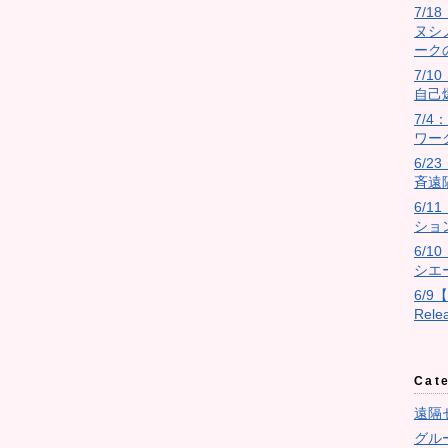
7/
ヌシ
ーク
7/10
自己
7/
ワー
6/
斉遠
6/
ショ
6/
シエ
6/9
Rel
Cat
遠隔
グル