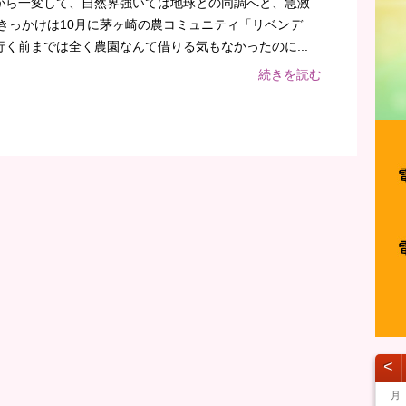
から一変して、自然界強いては地球との同調へと、急激
きっかけは10月に茅ヶ崎の農コミュニティ「リベンデ
く前までは全く農園なんて借りる気もなかったのに...
続きを読む
˂
月