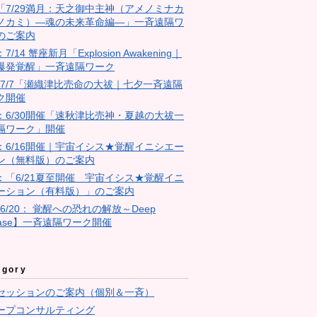
18「7/29満月：天之御中主神（アメノミナカ
ノカミ）―魂の未来革命編―」一斉遠隔ワ
のご案内
：7/14 蟹座新月「Explosion Awakening｜
爆発覚醒」一斉遠隔ワーク
4：7/7「瀬織津比売命の大祓｜七夕一斉遠隔
ク開催
23：6/30開催「速秋津比売神・夏越の大祓一
隔ワーク」開催
11：6/16開催｜宇宙イシス★覚醒イニシエー
ン（無料版）のご案内
10：「6/21夏至開催 宇宙イシス★覚醒イニ
ーション（有料版）」のご案内
【6/20： 覚醒への恐れの解放～Deep
ease】一斉遠隔ワーク開催
egory
セッションのご案内（個別＆一斉）
ープコンサルティング