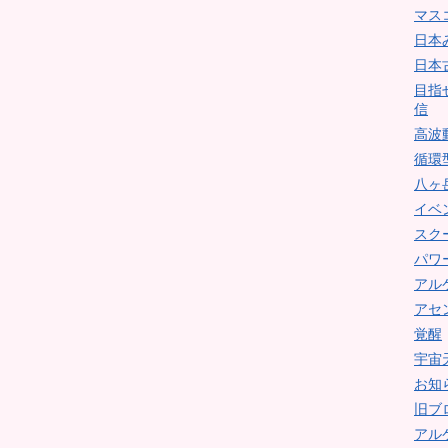
マス
日本
日本
目指
信
高波
循環
八ヶ
イベ
スク
パワ
アル
アセ
覚醒
宇宙
お知
旧ブ
アル