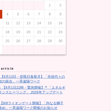
1
2
4
5
6
7
8
9
11
12
13
14
15
16
18
19
20
21
22
23
25
26
27
28
29
30
article
3：【8月13日・皆既日食新月】「先祖代々の
智の統合」一斉遠隔ワーク
9：【8月1日22時・緊急開催】** 「エネルギ
ランスヒーリング」 2026年アップデート
28:【8/8ライオンゲート開催】「内なる獅子
覚め」一斉遠隔ワーク開催のお知らせ