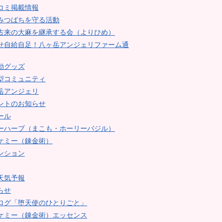
コミ掲載情報
みつばちを守る活動
古来の大麻を継承する会（よりひめ）
せ自給自足！八ヶ岳アンジェリファーム通
動グッズ
型コミュニティ
岳アンジェリ
ントのお知らせ
ール
ーハーブ（まこも・ホーリーバジル）
ケミー（錬金術）
ンション
天気予報
らせ
ログ「堕天使のひとりごと」
ケミー（錬金術）エッセンス