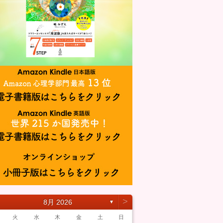
˃
8月 2026
▼
火
水
木
金
土
日