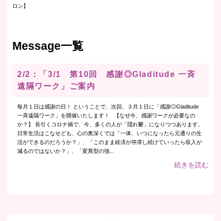
ロン】
Message一覧
2/2：「3/1 第10回 感謝◎Gladitude 一斉
遠隔ワーク」ご案内
毎月１日は感謝の日！ ということで、次回、３月１日に「感謝◎Gladitude
一斉遠隔ワーク」を開催いたします！ 【なぜ今、感謝ワークが必要なの
か？】 長引くコロナ禍で、今、多くの人が「隠れ鬱」になりつつあります。
日常生活はこなせども、心の奥深くでは「一体、いつになったら元通りの生
活ができるのだろうか？」、「このまま経済が停滞し続けていったら収入が
減るのではないか？」、「変異型の強...
続きを読む