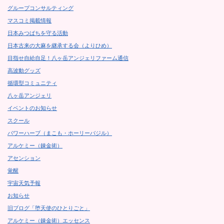
グループコンサルティング
マスコミ掲載情報
日本みつばちを守る活動
日本古来の大麻を継承する会（よりひめ）
目指せ自給自足！八ヶ岳アンジェリファーム通信
高波動グッズ
循環型コミュニティ
八ヶ岳アンジェリ
イベントのお知らせ
スクール
パワーハーブ（まこも・ホーリーバジル）
アルケミー（錬金術）
アセンション
覚醒
宇宙天気予報
お知らせ
旧ブログ「堕天使のひとりごと」
アルケミー（錬金術）エッセンス