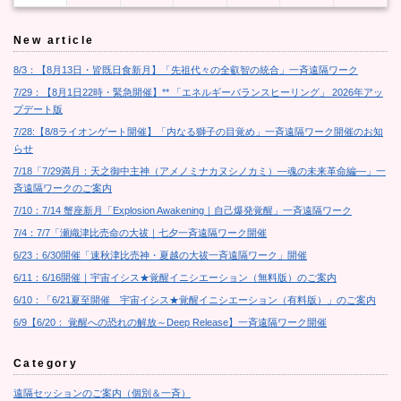
New article
8/3：【8月13日・皆既日食新月】「先祖代々の全叡智の統合」一斉遠隔ワーク
7/29：【8月1日22時・緊急開催】** 「エネルギーバランスヒーリング」 2026年アッ
プデート版
7/28:【8/8ライオンゲート開催】「内なる獅子の目覚め」一斉遠隔ワーク開催のお知
らせ
7/18「7/29満月：天之御中主神（アメノミナカヌシノカミ）―魂の未来革命編―」一
斉遠隔ワークのご案内
7/10：7/14 蟹座新月「Explosion Awakening｜自己爆発覚醒」一斉遠隔ワーク
7/4：7/7「瀬織津比売命の大祓｜七夕一斉遠隔ワーク開催
6/23：6/30開催「速秋津比売神・夏越の大祓一斉遠隔ワーク」開催
6/11：6/16開催｜宇宙イシス★覚醒イニシエーション（無料版）のご案内
6/10：「6/21夏至開催 宇宙イシス★覚醒イニシエーション（有料版）」のご案内
6/9【6/20： 覚醒への恐れの解放～Deep Release】一斉遠隔ワーク開催
Category
遠隔セッションのご案内（個別＆一斉）