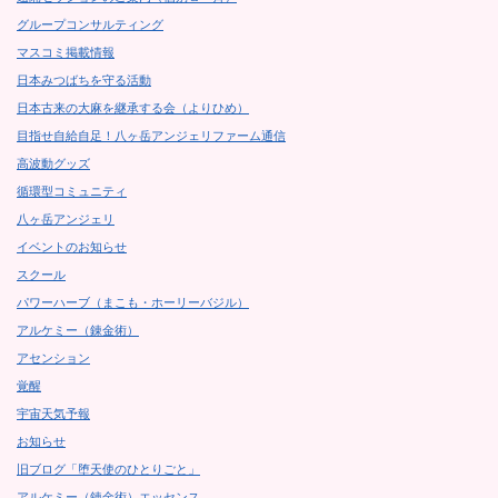
グループコンサルティング
マスコミ掲載情報
日本みつばちを守る活動
日本古来の大麻を継承する会（よりひめ）
目指せ自給自足！八ヶ岳アンジェリファーム通信
高波動グッズ
循環型コミュニティ
八ヶ岳アンジェリ
イベントのお知らせ
スクール
パワーハーブ（まこも・ホーリーバジル）
アルケミー（錬金術）
アセンション
覚醒
宇宙天気予報
お知らせ
旧ブログ「堕天使のひとりごと」
アルケミー（錬金術）エッセンス