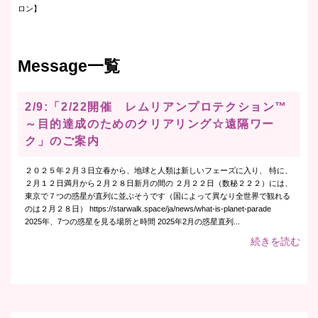
ロン】
Message一覧
2/9:「2/22開催 レムリアンプロテクション™
～目的達成のためのクリアリング☆遠隔ワー
ク」のご案内
２０２５年２月３日立春から、地球と人類は新しいフェーズに入り、 特に、
２月１２日満月から２月２８日新月の間の ２月２２日（数秘２２２）には、
東京で７つの惑星が直列に並ぶそうです（国によって異なり全世界で観れる
のは２月２８日） https://starwalk.space/ja/news/what-is-planet-parade
2025年、7つの惑星を見る場所と時間 2025年2月の惑星直列...
続きを読む