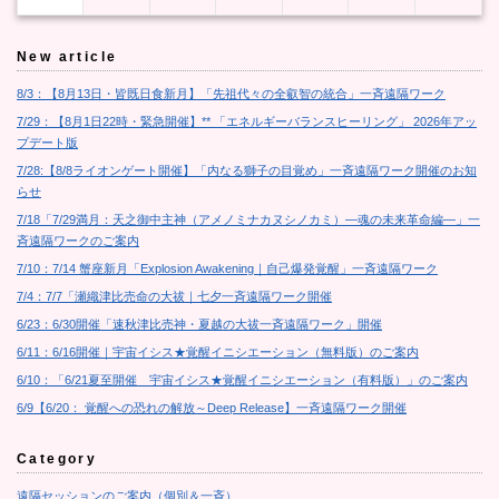
New article
8/3：【8月13日・皆既日食新月】「先祖代々の全叡智の統合」一斉遠隔ワーク
7/29：【8月1日22時・緊急開催】** 「エネルギーバランスヒーリング」 2026年アッ
プデート版
7/28:【8/8ライオンゲート開催】「内なる獅子の目覚め」一斉遠隔ワーク開催のお知
らせ
7/18「7/29満月：天之御中主神（アメノミナカヌシノカミ）―魂の未来革命編―」一
斉遠隔ワークのご案内
7/10：7/14 蟹座新月「Explosion Awakening｜自己爆発覚醒」一斉遠隔ワーク
7/4：7/7「瀬織津比売命の大祓｜七夕一斉遠隔ワーク開催
6/23：6/30開催「速秋津比売神・夏越の大祓一斉遠隔ワーク」開催
6/11：6/16開催｜宇宙イシス★覚醒イニシエーション（無料版）のご案内
6/10：「6/21夏至開催 宇宙イシス★覚醒イニシエーション（有料版）」のご案内
6/9【6/20： 覚醒への恐れの解放～Deep Release】一斉遠隔ワーク開催
Category
遠隔セッションのご案内（個別＆一斉）