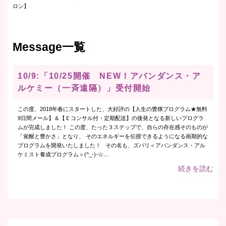
ロン】
Message一覧
10/9:「10/25開催 NEW！アバンダンス・ア
ルケミー（一斉遠隔）」受付開始
この度、2018年春にスタートした、大好評の【人生の豊穣プログラム★無料
9日間メール】＆【Ｅコンサル付・定期配送】の後発となる新しいプログラ
ムが完成しました！ この度、たった３ステップで、自らの存在感そのものが
「覚醒と豊かさ」となり、 そのエネルギーを伝授できるようになる画期的な
プログラムを開発いたしました！ その名も、ズバリ＜アバンダンス・アル
ケミスト養成プログラム＞(^_-)-☆...
続きを読む