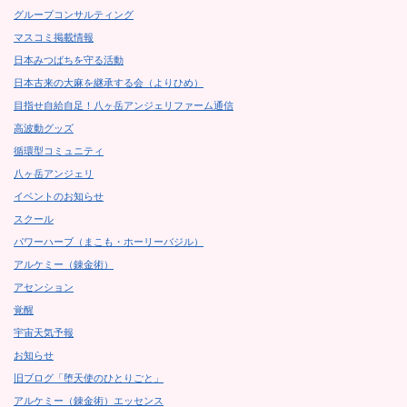
グループコンサルティング
マスコミ掲載情報
日本みつばちを守る活動
日本古来の大麻を継承する会（よりひめ）
目指せ自給自足！八ヶ岳アンジェリファーム通信
高波動グッズ
循環型コミュニティ
八ヶ岳アンジェリ
イベントのお知らせ
スクール
パワーハーブ（まこも・ホーリーバジル）
アルケミー（錬金術）
アセンション
覚醒
宇宙天気予報
お知らせ
旧ブログ「堕天使のひとりごと」
アルケミー（錬金術）エッセンス