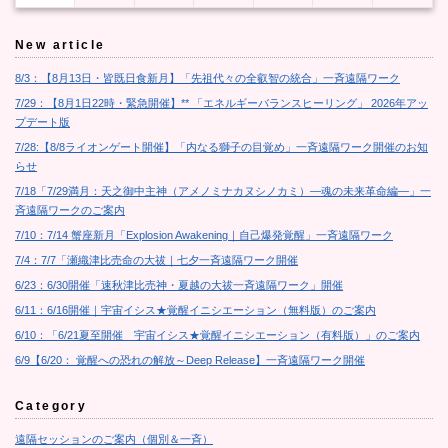
New article
8/3：【8月13日・皆既日食新月】「先祖代々の全叡智の統合」一斉遠隔ワーク
7/29：【8月1日22時・緊急開催】** 「エネルギーバランスヒーリング」 2026年アッ
プデート版
7/28:【8/8ライオンゲート開催】「内なる獅子の目覚め」一斉遠隔ワーク開催のお知
らせ
7/18「7/29満月：天之御中主神（アメノミナカヌシノカミ）―魂の未来革命編―」一
斉遠隔ワークのご案内
7/10：7/14 蟹座新月「Explosion Awakening｜自己爆発覚醒」一斉遠隔ワーク
7/4：7/7「瀬織津比売命の大祓｜七夕一斉遠隔ワーク開催
6/23：6/30開催「速秋津比売神・夏越の大祓一斉遠隔ワーク」開催
6/11：6/16開催｜宇宙イシス★覚醒イニシエーション（無料版）のご案内
6/10：「6/21夏至開催 宇宙イシス★覚醒イニシエーション（有料版）」のご案内
6/9【6/20： 覚醒への恐れの解放～Deep Release】一斉遠隔ワーク開催
Category
遠隔セッションのご案内（個別＆一斉）