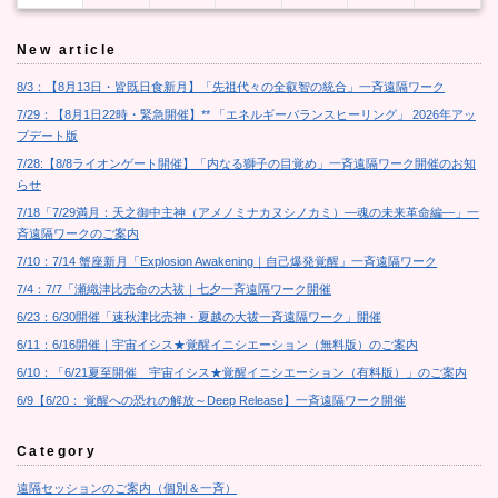
New article
8/3：【8月13日・皆既日食新月】「先祖代々の全叡智の統合」一斉遠隔ワーク
7/29：【8月1日22時・緊急開催】** 「エネルギーバランスヒーリング」 2026年アッ
プデート版
7/28:【8/8ライオンゲート開催】「内なる獅子の目覚め」一斉遠隔ワーク開催のお知
らせ
7/18「7/29満月：天之御中主神（アメノミナカヌシノカミ）―魂の未来革命編―」一
斉遠隔ワークのご案内
7/10：7/14 蟹座新月「Explosion Awakening｜自己爆発覚醒」一斉遠隔ワーク
7/4：7/7「瀬織津比売命の大祓｜七夕一斉遠隔ワーク開催
6/23：6/30開催「速秋津比売神・夏越の大祓一斉遠隔ワーク」開催
6/11：6/16開催｜宇宙イシス★覚醒イニシエーション（無料版）のご案内
6/10：「6/21夏至開催 宇宙イシス★覚醒イニシエーション（有料版）」のご案内
6/9【6/20： 覚醒への恐れの解放～Deep Release】一斉遠隔ワーク開催
Category
遠隔セッションのご案内（個別＆一斉）