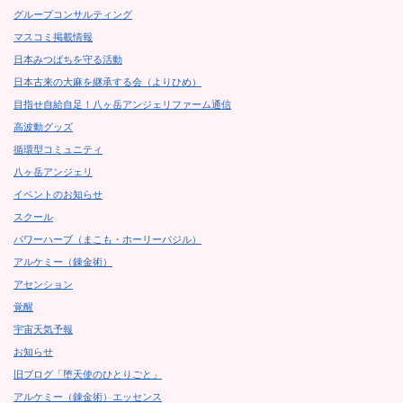
グループコンサルティング
マスコミ掲載情報
日本みつばちを守る活動
日本古来の大麻を継承する会（よりひめ）
目指せ自給自足！八ヶ岳アンジェリファーム通信
高波動グッズ
循環型コミュニティ
八ヶ岳アンジェリ
イベントのお知らせ
スクール
パワーハーブ（まこも・ホーリーバジル）
アルケミー（錬金術）
アセンション
覚醒
宇宙天気予報
お知らせ
旧ブログ「堕天使のひとりごと」
アルケミー（錬金術）エッセンス