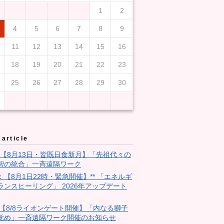
1
2
4
5
6
7
8
9
11
12
13
14
15
16
18
19
20
21
22
23
25
26
27
28
29
30
article
3：【8月13日・皆既日食新月】「先祖代々の
智の統合」一斉遠隔ワーク
9：【8月1日22時・緊急開催】** 「エネルギ
ランスヒーリング」 2026年アップデート
28:【8/8ライオンゲート開催】「内なる獅子
覚め」一斉遠隔ワーク開催のお知らせ