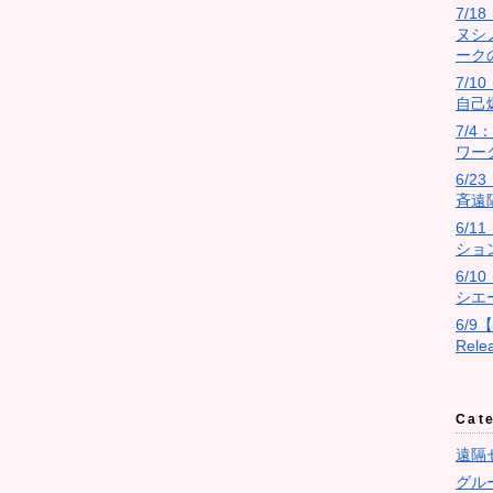
7/
ヌシ
ーク
7/10
自己
7/
ワー
6/
斉遠
6/
ショ
6/
シエ
6/9
Rel
Cat
遠隔
グル