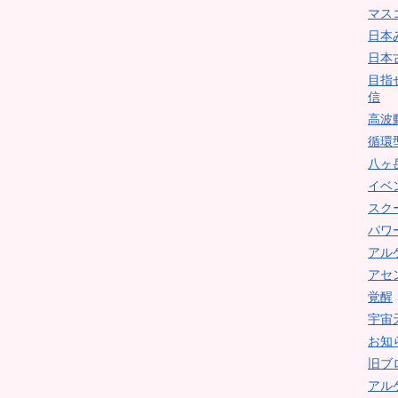
マス
日本
日本
目指
信
高波
循環
八ヶ
イベ
スク
パワ
アル
アセ
覚醒
宇宙
お知
旧ブ
アル