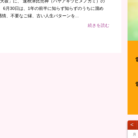
越の大祓」に、 速秋津比売神（ハヤアキツヒメノカミ）の
 6月30日は、1年の前半に知らず知らずのうちに溜め
情、不要なご縁、古い人生パターンを...
続きを読む
˂
月