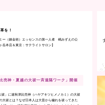
改革を！
ミー（錬金術）エッセンスの第一人者 嶋みずえの公
ヶ岳本店＆東京：サテライトサロン】
速秋津比売神・夏越の大祓一斉遠隔ワーク」開催
大祓」に速秋津比売神（ハヤアキツヒメノカミ）の大祓
越の大祓とは？なぜ日本人は大昔から穢れを祓ってきた