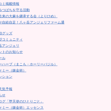
コミ掲載情報
みつばちを守る活動
古来の大麻を継承する会（よりひめ）
せ自給自足！八ヶ岳アンジェリファーム通
動グッズ
型コミュニティ
岳アンジェリ
ントのお知らせ
ール
ーハーブ（まこも・ホーリーバジル）
ケミー（錬金術）
ンション
天気予報
らせ
ログ「堕天使のひとりごと」
ケミー（錬金術）エッセンス