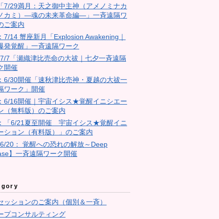
18「7/29満月：天之御中主神（アメノミナカ
ノカミ）―魂の未来革命編―」一斉遠隔ワ
のご案内
：7/14 蟹座新月「Explosion Awakening｜
爆発覚醒」一斉遠隔ワーク
4：7/7「瀬織津比売命の大祓｜七夕一斉遠隔
ク開催
23：6/30開催「速秋津比売神・夏越の大祓一
隔ワーク」開催
11：6/16開催｜宇宙イシス★覚醒イニシエー
ン（無料版）のご案内
10：「6/21夏至開催 宇宙イシス★覚醒イニ
ーション（有料版）」のご案内
【6/20： 覚醒への恐れの解放～Deep
ease】一斉遠隔ワーク開催
egory
セッションのご案内（個別＆一斉）
ープコンサルティング