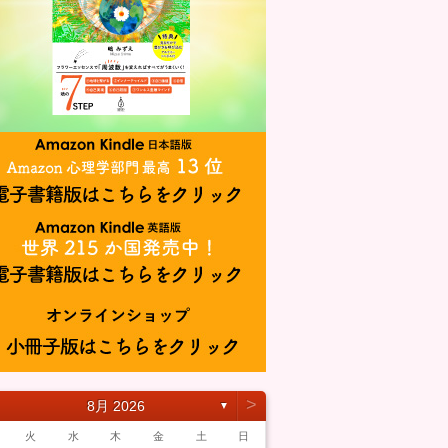
˃
8月 2026
▼
火
水
木
金
土
日