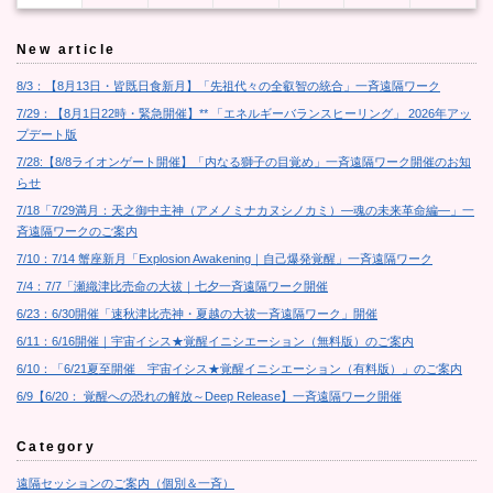
New article
8/3：【8月13日・皆既日食新月】「先祖代々の全叡智の統合」一斉遠隔ワーク
7/29：【8月1日22時・緊急開催】** 「エネルギーバランスヒーリング」 2026年アッ
プデート版
7/28:【8/8ライオンゲート開催】「内なる獅子の目覚め」一斉遠隔ワーク開催のお知
らせ
7/18「7/29満月：天之御中主神（アメノミナカヌシノカミ）―魂の未来革命編―」一
斉遠隔ワークのご案内
7/10：7/14 蟹座新月「Explosion Awakening｜自己爆発覚醒」一斉遠隔ワーク
7/4：7/7「瀬織津比売命の大祓｜七夕一斉遠隔ワーク開催
6/23：6/30開催「速秋津比売神・夏越の大祓一斉遠隔ワーク」開催
6/11：6/16開催｜宇宙イシス★覚醒イニシエーション（無料版）のご案内
6/10：「6/21夏至開催 宇宙イシス★覚醒イニシエーション（有料版）」のご案内
6/9【6/20： 覚醒への恐れの解放～Deep Release】一斉遠隔ワーク開催
Category
遠隔セッションのご案内（個別＆一斉）