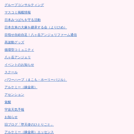
グループコンサルティング
マスコミ掲載情報
日本みつばちを守る活動
日本古来の大麻を継承する会（よりひめ）
目指せ自給自足！八ヶ岳アンジェリファーム通信
高波動グッズ
循環型コミュニティ
八ヶ岳アンジェリ
イベントのお知らせ
スクール
パワーハーブ（まこも・ホーリーバジル）
アルケミー（錬金術）
アセンション
覚醒
宇宙天気予報
お知らせ
旧ブログ「堕天使のひとりごと」
アルケミー（錬金術）エッセンス