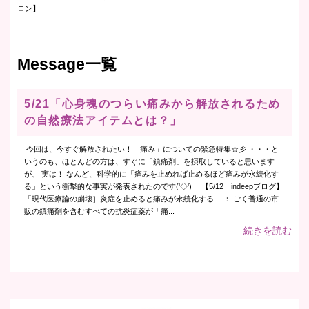
ロン】
Message一覧
5/21「心身魂のつらい痛みから解放されるため
の自然療法アイテムとは？」
今回は、今すぐ解放されたい！「痛み」についての緊急特集☆彡 ・・・と
いうのも、ほとんどの方は、すぐに「鎮痛剤」を摂取していると思います
が、 実は！ なんど、科学的に「痛みを止めれば止めるほど痛みが永続化す
る」という衝撃的な事実が発表されたのです('◇')ゞ 【5/12 indeepブログ】
「現代医療論の崩壊］炎症を止めると痛みが永続化する… ： ごく普通の市
販の鎮痛剤を含むすべての抗炎症薬が「痛...
続きを読む