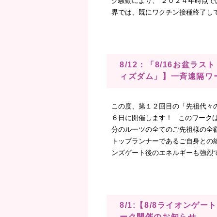
ク騒動により、 ２０２４年時点で
界では、既にワクチン接種終了してい
8/12：「8/16お盆ラ
ィズダム」】一斉遠隔ワ
この度、第１２回目の「先祖代々
６日に開催します！ このワーク
分のルーツの全てのご先祖様の全
トップランナーであるご自身との統
ンズゲート後のエネルギーも強烈で
8/1:【8/8ライオン
ーク開催のお知らせ