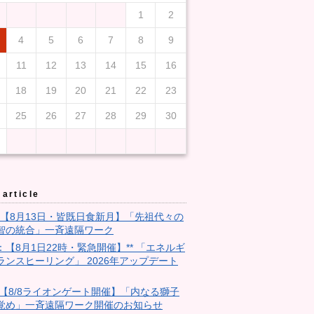
1
2
4
5
6
7
8
9
11
12
13
14
15
16
18
19
20
21
22
23
25
26
27
28
29
30
article
3：【8月13日・皆既日食新月】「先祖代々の
智の統合」一斉遠隔ワーク
9：【8月1日22時・緊急開催】** 「エネルギ
ランスヒーリング」 2026年アップデート
28:【8/8ライオンゲート開催】「内なる獅子
覚め」一斉遠隔ワーク開催のお知らせ