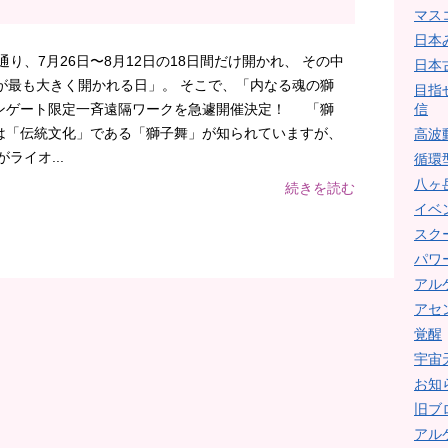
マス
日本
通り、7月26日〜8月12日の18日間だけ開かれ、 その中
日本
が最も大きく開かれる日」。 そこで、「内なる魂の獅
目指
ンゲート限定一斉遠隔ワークを急遽開催決定！ 「獅
信
は「伝統文化」である「獅子舞」が知られていますが、
高波
ライオ...
循環
八ヶ
続きを読む
イベ
スク
パワ
アル
アセ
覚醒
宇宙
お知
旧ブ
アル