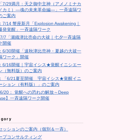
18「7/29満月：天之御中主神（アメノミナカ
ノカミ）―魂の未来革命編―」一斉遠隔ワ
のご案内
：7/14 蟹座新月「Explosion Awakening｜
爆発覚醒」一斉遠隔ワーク
4：7/7「瀬織津比売命の大祓｜七夕一斉遠隔
ク開催
23：6/30開催「速秋津比売神・夏越の大祓一
隔ワーク」開催
11：6/16開催｜宇宙イシス★覚醒イニシエー
ン（無料版）のご案内
10：「6/21夏至開催 宇宙イシス★覚醒イニ
ーション（有料版）」のご案内
【6/20： 覚醒への恐れの解放～Deep
ease】一斉遠隔ワーク開催
egory
セッションのご案内（個別＆一斉）
ープコンサルティング