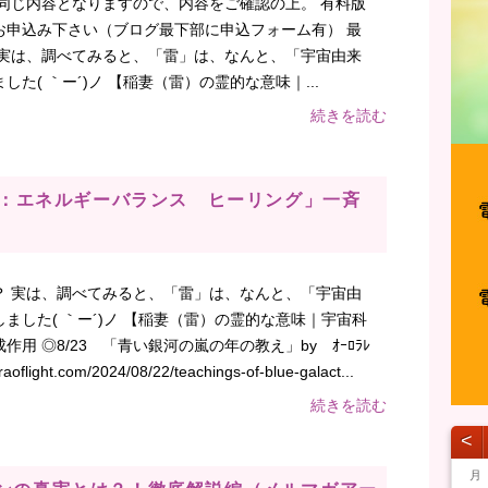
同じ内容となりますので、内容をご確認の上。 有料版
お申込み下さい（ブログ最下部に申込フォーム有） 最
 実は、調べてみると、「雷」は、なんと、「宇宙由来
た( ｀ー´)ノ 【稲妻（雷）の霊的な意味｜...
続きを読む
/26：エネルギーバランス ヒーリング」一斉
？ 実は、調べてみると、「雷」は、なんと、「宇宙由
ました( ｀ー´)ノ 【稲妻（雷）の霊的な意味｜宇宙科
用 ◎8/23 「青い銀河の嵐の年の教え」by ｵｰﾛﾗﾚ
ht.com/2024/08/22/teachings-of-blue-galact...
続きを読む
˂
月