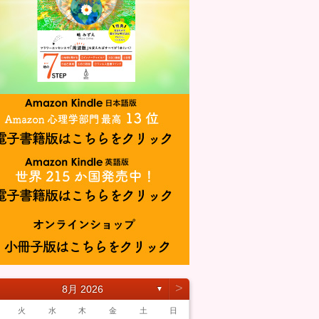
˃
8月 2026
▼
火
水
木
金
土
日