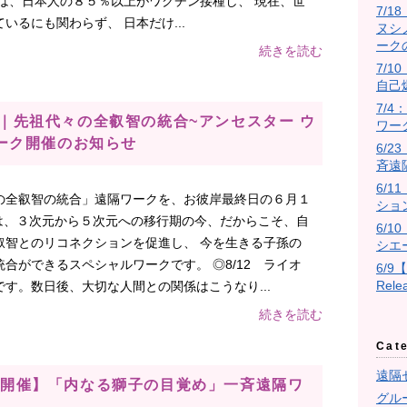
は、日本人の８５％以上がワクチン接種し、 現在、世
7/
るにも関わらず、 日本だけ...
ヌシ
ーク
続きを読む
7/10
自己
7/
スト｜先祖代々の全叡智の統合~アンセスター ウ
ワー
ーク開催のお知らせ
6/
斉遠
6/
の全叡智の統合」遠隔ワークを、お彼岸最終日の６月１
ショ
は、３次元から５次元への移行期の今、だからこそ、自
6/
叡智とのリコネクションを促進し、 今を生きる子孫の
シエ
合ができるスペシャルワークです。 ◎8/12 ライオ
6/9
Rel
す。数日後、大切な人間との関係はこうなり...
続きを読む
Cat
遠隔
ゲート開催】「内なる獅子の目覚め」一斉遠隔ワ
グル