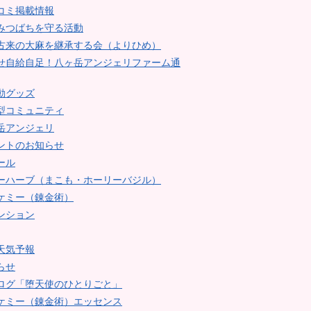
コミ掲載情報
みつばちを守る活動
古来の大麻を継承する会（よりひめ）
せ自給自足！八ヶ岳アンジェリファーム通
動グッズ
型コミュニティ
岳アンジェリ
ントのお知らせ
ール
ーハーブ（まこも・ホーリーバジル）
ケミー（錬金術）
ンション
天気予報
らせ
ログ「堕天使のひとりごと」
ケミー（錬金術）エッセンス