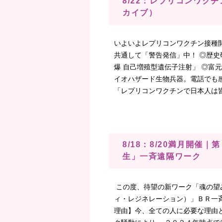
8/22：レプリコンワク
カイブ）
いよいよレプリコンワクチン接種開始
共通して「警告発信」中！ ◎歴史
爆 自己増殖型遺伝子注射」 ◎富
イオハザード生物兵器。電話でも
「レプリコンワクチンで日本人は皆殺
8/18：8/20満月開
生」一斉遠隔ワーク
この度、待望の新ワーク「魂の望みに応
ィ・レジネレーション）」ＢＲ一
理由】今、全ての人に必要な理由