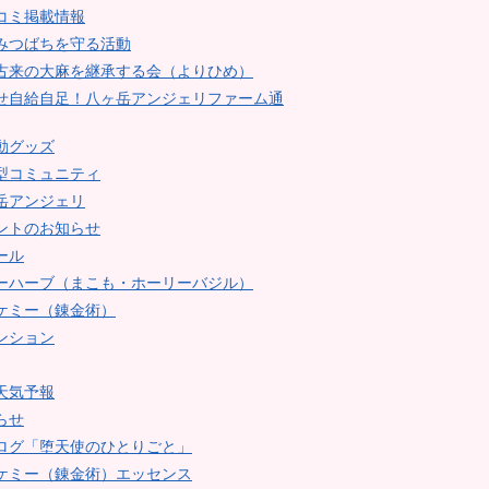
コミ掲載情報
みつばちを守る活動
古来の大麻を継承する会（よりひめ）
せ自給自足！八ヶ岳アンジェリファーム通
動グッズ
型コミュニティ
岳アンジェリ
ントのお知らせ
ール
ーハーブ（まこも・ホーリーバジル）
ケミー（錬金術）
ンション
天気予報
らせ
ログ「堕天使のひとりごと」
ケミー（錬金術）エッセンス