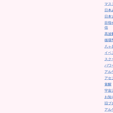
マス
日本
日本
目指
信
高波
循環
八ヶ
イベ
スク
パワ
アル
アセ
覚醒
宇宙
お知
旧ブ
アル