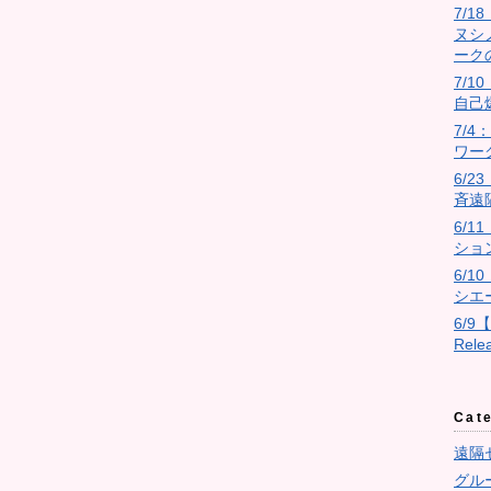
7/
ヌシ
ーク
7/10
自己
7/
ワー
6/
斉遠
6/
ショ
6/
シエ
6/9
Rel
Cat
遠隔
グル