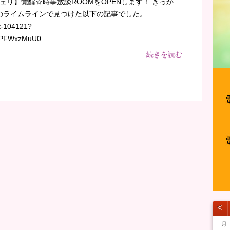
ジェリ】覚醒☆時事放談ROOMをOPENします！ きっか
のライムラインで見つけた以下の記事でした。
st-104121?
XPFWxzMuU0...
続きを読む
˂
月