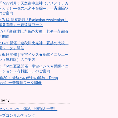
18「7/29満月：天之御中主神（アメノミナカ
ノカミ）―魂の未来革命編―」一斉遠隔ワ
のご案内
：7/14 蟹座新月「Explosion Awakening｜
爆発覚醒」一斉遠隔ワーク
4：7/7「瀬織津比売命の大祓｜七夕一斉遠隔
ク開催
23：6/30開催「速秋津比売神・夏越の大祓一
隔ワーク」開催
11：6/16開催｜宇宙イシス★覚醒イニシエー
ン（無料版）のご案内
10：「6/21夏至開催 宇宙イシス★覚醒イニ
ーション（有料版）」のご案内
【6/20： 覚醒への恐れの解放～Deep
ease】一斉遠隔ワーク開催
egory
セッションのご案内（個別＆一斉）
ープコンサルティング