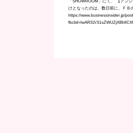
「SHOWROOM」にて、 【アン
けとなったのは、数日前に、ＦＢ
https://www.businessinsider.jp/po
fbclid=IwAR32rS1sZWUZjXBhlIC