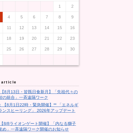
1
2
4
5
6
7
8
9
11
12
13
14
15
16
18
19
20
21
22
23
25
26
27
28
29
30
article
3：【8月13日・皆既日食新月】「先祖代々の
智の統合」一斉遠隔ワーク
9：【8月1日22時・緊急開催】** 「エネルギ
ランスヒーリング」 2026年アップデート
28:【8/8ライオンゲート開催】「内なる獅子
覚め」一斉遠隔ワーク開催のお知らせ