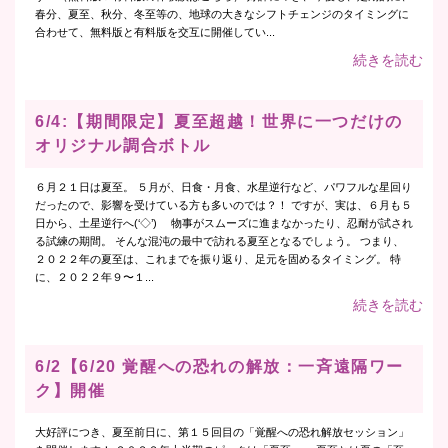
春分、夏至、秋分、冬至等の、地球の大きなシフトチェンジのタイミングに
合わせて、無料版と有料版を交互に開催してい...
続きを読む
6/4:【期間限定】夏至超越！世界に一つだけの
オリジナル調合ボトル
６月２１日は夏至。 ５月が、日食・月食、水星逆行など、パワフルな星回り
だったので、影響を受けている方も多いのでは？！ ですが、実は、６月も５
日から、土星逆行へ(‘◇’)ゞ 物事がスムーズに進まなかったり、忍耐が試され
る試練の期間。 そんな混沌の最中で訪れる夏至となるでしょう。 つまり、
２０２２年の夏至は、これまでを振り返り、足元を固めるタイミング。 特
に、２０２２年９〜１...
続きを読む
6/2【6/20 覚醒への恐れの解放：一斉遠隔ワー
ク】開催
大好評につき、夏至前日に、第１５回目の「覚醒への恐れ解放セッション」