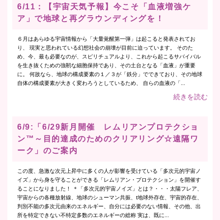
6/11：【宇宙天気予報】今こそ「血液増強ケ
ア」で地球と再グラウンディングを！
６月はあらゆる宇宙情報から「大量覚醒第一弾」は起こると発表されてお
り、 現実と思われている幻想社会の崩壊が目前に迫っています。 そのた
め、今、最も必要なのが、スピリチュアルより、これから起こるサバイバル
を生き抜くための強靭な細胞保持であり、その土台となる「血液」が重要
に。 何故なら、地球の構成要素の１／３が「鉄分」でできており、その地球
自体の構成要素が大きく変わろうとしているため、 自らの血液の「...
続きを読む
6/9:「6/29新月開催 レムリアンプロテクショ
ン™～目的達成のためのクリアリング☆遠隔ワ
ーク」のご案内
この度、急激な次元上昇中に多くの人が影響を受けている「多次元的宇宙ノ
イズ」から身を守ることができる「レムリアン・プロテクション」を開催す
ることになりました！ ＊「多次元的宇宙ノイズ」とは？・・・太陽フレア、
宇宙からの各種放射線、地球のシューマン共振、t地球外存在、宇宙的存在、
判別不能の多次元由来のエネルギー、自分には必要のない情報、その他、出
所を特定できない不特定多数のエネルギーの総称 実は、既に...