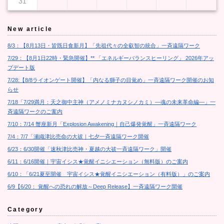
31
New article
8/3：【8月13日・皆既日食新月】「先祖代々の全叡智の統合」一斉遠隔ワーク
7/29：【8月1日22時・緊急開催】** 「エネルギーバランスヒーリング」 2026年アッ
プデート版
7/28:【8/8ライオンゲート開催】「内なる獅子の目覚め」一斉遠隔ワーク開催のお知
らせ
7/18「7/29満月：天之御中主神（アメノミナカヌシノカミ）―魂の未来革命編―」一
斉遠隔ワークのご案内
7/10：7/14 蟹座新月「Explosion Awakening｜自己爆発覚醒」一斉遠隔ワーク
7/4：7/7「瀬織津比売命の大祓｜七夕一斉遠隔ワーク開催
6/23：6/30開催「速秋津比売神・夏越の大祓一斉遠隔ワーク」開催
6/11：6/16開催｜宇宙イシス★覚醒イニシエーション（無料版）のご案内
6/10：「6/21夏至開催 宇宙イシス★覚醒イニシエーション（有料版）」のご案内
6/9【6/20： 覚醒への恐れの解放～Deep Release】一斉遠隔ワーク開催
Category