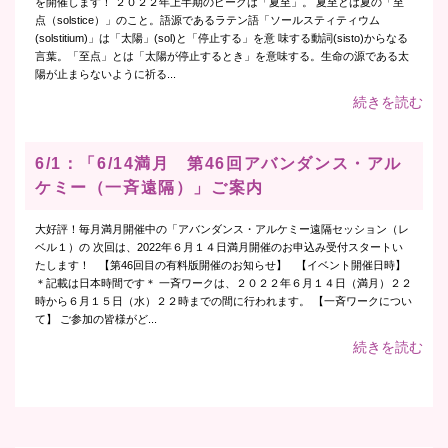
を開催します！ ２０２２年上半期のピークは「夏至」。 夏至とは夏の「至
点（solstice）」のこと。語源であるラテン語「ソールスティティウム
(solstitium)」は「太陽」(sol)と「停止する」を意 味する動詞(sisto)からなる
言葉。「至点」とは「太陽が停止するとき」を意味する。生命の源である太
陽が止まらないように祈る...
続きを読む
6/1：「6/14満月 第46回アバンダンス・アル
ケミー（一斉遠隔）」ご案内
大好評！毎月満月開催中の「アバンダンス・アルケミー遠隔セッション（レ
ベル１）の 次回は、2022年６月１４日満月開催のお申込み受付スタートい
たします！ 【第46回目の有料版開催のお知らせ】 【イベント開催日時】
＊記載は日本時間です＊ 一斉ワークは、２０２２年６月１４日（満月）２２
時から６月１５日（水）２２時までの間に行われます。 【一斉ワークについ
て】 ご参加の皆様がど...
続きを読む