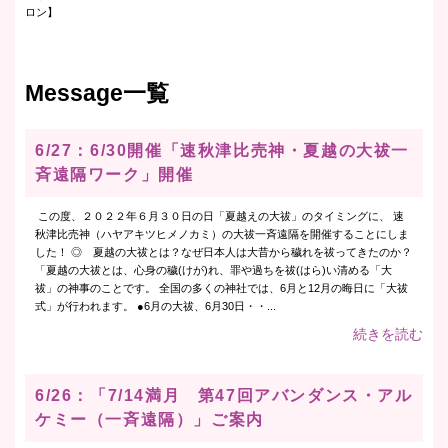
ロン】
Message一覧
6/27：6/30開催「速秋津比売神・夏越の大祓一
斉遠隔ワーク」開催
この度、２０２２年６月３０日の日「夏越えの大祓」のタイミングに、 速
秋津比売神（ハヤアキツヒメノカミ）の大祓一斉遠隔を開催することにしま
した！ ◎ 夏越の大祓とは？なぜ日本人は大昔から穢れを祓ってきたのか？
「夏越の大祓とは、心身の穢(けが)れ、罪や過ちを祓(はら)い清める「大
祓」の神事のことです。 全国の多くの神社では、6月と12月の晦日に「大祓
式」が行われます。 ●6月の大祓、6月30日・・...
続きを読む
6/26：「7/14満月 第47回アバンダンス・アル
ケミー（一斉遠隔）」ご案内