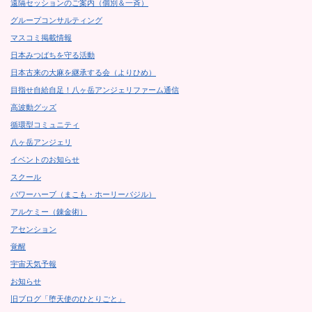
遠隔セッションのご案内（個別＆一斉）
グループコンサルティング
マスコミ掲載情報
日本みつばちを守る活動
日本古来の大麻を継承する会（よりひめ）
目指せ自給自足！八ヶ岳アンジェリファーム通信
高波動グッズ
循環型コミュニティ
八ヶ岳アンジェリ
イベントのお知らせ
スクール
パワーハーブ（まこも・ホーリーバジル）
アルケミー（錬金術）
アセンション
覚醒
宇宙天気予報
お知らせ
旧ブログ「堕天使のひとりごと」