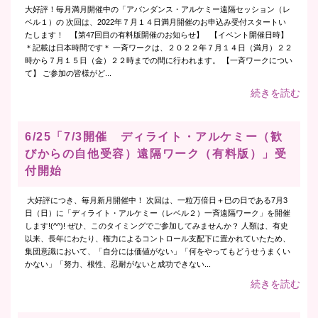
大好評！毎月満月開催中の「アバンダンス・アルケミー遠隔セッション（レ
ベル１）の 次回は、2022年７月１４日満月開催のお申込み受付スタートい
たします！ 【第47回目の有料版開催のお知らせ】 【イベント開催日時】
＊記載は日本時間です＊ 一斉ワークは、２０２２年７月１４日（満月）２２
時から７月１５日（金）２２時までの間に行われます。 【一斉ワークについ
て】 ご参加の皆様がど...
続きを読む
6/25「7/3開催 ディライト・アルケミー（歓
びからの自他受容）遠隔ワーク（有料版）」受
付開始
大好評につき、毎月新月開催中！ 次回は、一粒万倍日＋巳の日である7月3
日（日）に「ディライト・アルケミー（レベル２）一斉遠隔ワーク」を開催
します!(^^)! ぜひ、このタイミングでご参加してみませんか？ 人類は、有史
以来、長年にわたり、権力によるコントロール支配下に置かれていたため、
集団意識において、「自分には価値がない」「何をやってもどうせうまくい
かない」「努力、根性、忍耐がないと成功できない...
続きを読む