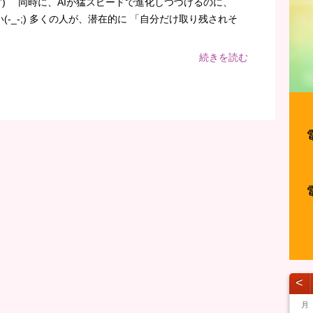
’)ゞ 同時に、AIが猛スピードで進化しつづけるのに、
-_-;) 多くの人が、潜在的に 「自分だけ取り残されそ
続きを読む
˂
月