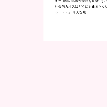
ギー価格の高騰が家計を直撃中(‘◇
社会的カオスはどうにも止まらない(
う・・・」 そんな焦...