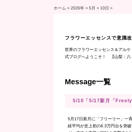
ホーム
>
2026年
>
5月
>
10日
>
フラワーエッセンスで意識
世界のフラワーエッセンス＆アルケ
式ブログへようこそ！ 【山梨：八
Message一覧
5/10「5/17新月「F
5月17日新月に「フリーリー」一斉遠
経平均が史上初の6.3万円台を突