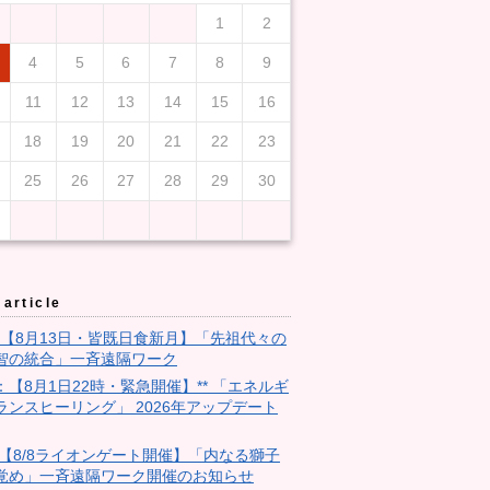
1
2
4
5
6
7
8
9
11
12
13
14
15
16
18
19
20
21
22
23
25
26
27
28
29
30
article
3：【8月13日・皆既日食新月】「先祖代々の
智の統合」一斉遠隔ワーク
9：【8月1日22時・緊急開催】** 「エネルギ
ランスヒーリング」 2026年アップデート
28:【8/8ライオンゲート開催】「内なる獅子
覚め」一斉遠隔ワーク開催のお知らせ