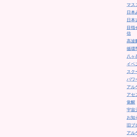
マス
日本
日本
目指
信
高波
循環
八ヶ
イベ
スク
パワ
アル
アセ
覚醒
宇宙
お知
旧ブ
アル