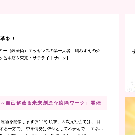
改革を！
ミー（錬金術）エッセンスの第一人者 嶋みずえの公
ヶ岳本店＆東京：サテライトサロン】
reely～自己解放＆未来創造☆遠隔ワーク」開催
隔を開催します(#^.^#) 現在、３次元社会では、 日
破する一方で、 中東情勢は依然として不安定で、 エネル