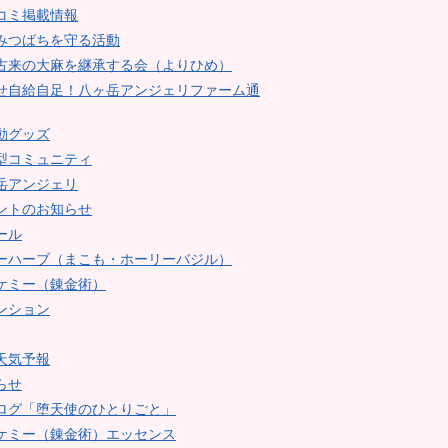
コミ掲載情報
みつばちを守る活動
古来の大麻を継承する会（よりひめ）
せ自給自足！八ヶ岳アンジェリファーム通
動グッズ
型コミュニティ
岳アンジェリ
ントのお知らせ
ール
ーハーブ（まこも・ホーリーバジル）
ケミー（錬金術）
ンション
天気予報
らせ
ログ「堕天使のひとりごと」
ケミー（錬金術）エッセンス