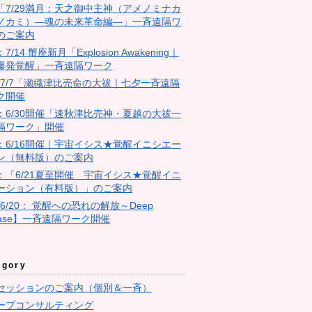
18「7/29満月：天之御中主神（アメノミナカ
ノカミ）―魂の未来革命編―」一斉遠隔ワ
のご案内
：7/14 蟹座新月「Explosion Awakening｜
爆発覚醒」一斉遠隔ワーク
4：7/7「瀬織津比売命の大祓｜七夕一斉遠隔
ク開催
23：6/30開催「速秋津比売神・夏越の大祓一
隔ワーク」開催
11：6/16開催｜宇宙イシス★覚醒イニシエー
ン（無料版）のご案内
10：「6/21夏至開催 宇宙イシス★覚醒イニ
ーション（有料版）」のご案内
【6/20： 覚醒への恐れの解放～Deep
ease】一斉遠隔ワーク開催
egory
セッションのご案内（個別＆一斉）
ープコンサルティング