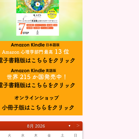
˃
8月 2026
▼
火
水
木
金
土
日