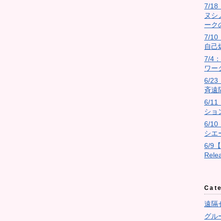
7/
ヌシ
ーク
7/10
自己
7/
ワー
6/
斉遠
6/
ショ
6/
シエ
6/9
Rel
Cat
遠隔
グル