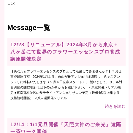
ロン】
Message一覧
12/28【リニューアル】2024年3月から東京＋
八ヶ岳にて世界のフラワーエッセンスプロ養成
講座開催決定
【あなたもフラワーエッセンスのプロとして活躍してみませんか？】＊お仕
事登録制度有 2024年1月より、自由が丘アンジェリは閉店し、八ヶ岳アン
ジェリに移転いたします（２月４日立春スタート）。 従いまして、リアル対
面講座の開催場所は以下の2か所からお選び下さい。 ＜東京開催＞リアル限
定 ■東京都杉並区のサテライトアンジェリサロン予定（最低4名以上集まり
次第随時開催） ＜八ヶ岳開催＞リアル...
続きを読む
12/14：1/1元旦開催「天照大神のご来光」遠隔
一斉ワーク開催