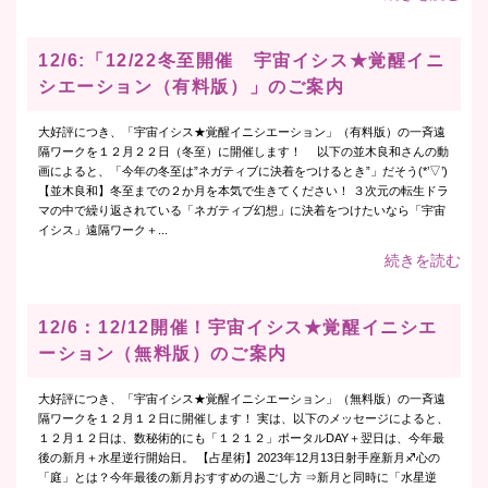
12/6:「12/22冬至開催 宇宙イシス★覚醒イニ
シエーション（有料版）」のご案内
大好評につき、「宇宙イシス★覚醒イニシエーション」（有料版）の一斉遠
隔ワークを１２月２２日（冬至）に開催します！ 以下の並木良和さんの動
画によると、「今年の冬至は”ネガティブに決着をつけるとき”」だそう(*’▽’)
【並木良和】冬至までの２か月を本気で生きてください！ ３次元の転生ドラ
マの中で繰り返されている「ネガティブ幻想」に決着をつけたいなら「宇宙
イシス」遠隔ワーク＋...
続きを読む
12/6：12/12開催！宇宙イシス★覚醒イニシエ
ーション（無料版）のご案内
大好評につき、「宇宙イシス★覚醒イニシエーション」（無料版）の一斉遠
隔ワークを１２月１２日に開催します！ 実は、以下のメッセージによると、
１２月１２日は、数秘術的にも「１２１２」ポータルDAY＋翌日は、今年最
後の新月＋水星逆行開始日。 【占星術】2023年12月13日射手座新月♐心の
「庭」とは？今年最後の新月おすすめの過ごし方 ⇒新月と同時に「水星逆