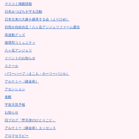
マスコミ掲載情報
日本みつばちを守る活動
日本古来の大麻を継承する会（よりひめ）
目指せ自給自足！八ヶ岳アンジェリファーム通信
高波動グッズ
循環型コミュニティ
八ヶ岳アンジェリ
イベントのお知らせ
スクール
パワーハーブ（まこも・ホーリーバジル）
アルケミー（錬金術）
アセンション
覚醒
宇宙天気予報
お知らせ
旧ブログ「堕天使のひとりごと」
アルケミー（錬金術）エッセンス
アロマセラピー