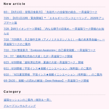
New article
8/3：【8月13日・皆既日食新月】「先祖代々の全叡智の統合」一斉遠隔ワーク
7/29：【8月1日22時・緊急開催】** 「エネルギーバランスヒーリング」 2026年アッ
プデート版
7/28:【8/8ライオンゲート開催】「内なる獅子の目覚め」一斉遠隔ワーク開催のお知
らせ
7/18「7/29満月：天之御中主神（アメノミナカヌシノカミ）―魂の未来革命編―」一
斉遠隔ワークのご案内
7/10：7/14 蟹座新月「Explosion Awakening｜自己爆発覚醒」一斉遠隔ワーク
7/4：7/7「瀬織津比売命の大祓｜七夕一斉遠隔ワーク開催
6/23：6/30開催「速秋津比売神・夏越の大祓一斉遠隔ワーク」開催
6/11：6/16開催｜宇宙イシス★覚醒イニシエーション（無料版）のご案内
6/10：「6/21夏至開催 宇宙イシス★覚醒イニシエーション（有料版）」のご案内
6/9【6/20： 覚醒への恐れの解放～Deep Release】一斉遠隔ワーク開催
Category
遠隔セッションのご案内（個別＆一斉）
グループコンサルティング