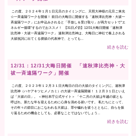
この度、２０２４年１月１日元旦のタイミングに、天照大神様の元旦ご来光
☆一斉遠隔ワークを開催！ 前日の大晦日に開催する「速秋津比売神・大祓一
斉遠隔ワーク」にお申込みされると「手放し＆受け取り」が両方セットで”エ
ネルギー循環”するのでおススメ！ 【31日〆切】12/31大晦日開催「速秋津
比売神・大祓一斉遠隔ワーク」 速秋津比売神は、大晦日に神社で奏上される
大祓祝詞に出てくる禊祓の代表神で、とっても...
続きを読む
12/31：12/31大晦日開催 「速秋津比売神・大
祓一斉遠隔ワーク」開催
この度、２０２３年１２月３１日大晦日の日の大祓のタイミングに、速秋津
比売神（ハヤアキツヒメノカミ）の大祓一斉遠隔開催！ １２月３１日といえ
ば「大祓の日」。 ＜神社本庁公式サイト＞ 「十二月の大祓は年越の祓とも
呼ばれ、新たな年を迎えるために心身を清める祓いです。 私たちにとって、
その年々の節目におこなわれる大祓は、罪や穢れを祓うとともに、自らを振
り返るための機会としても、必要なことではないでしょう...
続きを読む