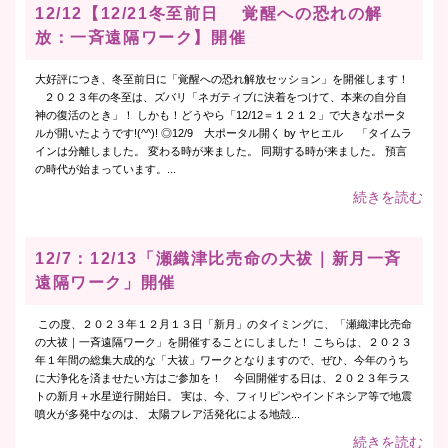
12/12【12/21冬至前日 覚醒への恐れの解
放：一斉遠隔ワーク】開催
大好評につき、冬至前日に「覚醒への恐れ解放セッション」を開催します！
２０２３年の冬至は、ズバリ「ネガティブに決着をつけて、本来の自分自
神の復活のとき」！ しかも！どうやら「12/12＝１２１２」で大きなポータ
ルが開いたようです!(^^)! ◎12/9 大ポータル開く by ヤヒエル 「タイムラ
インは分離しました。 変わる時が来ました。 同期する時が来ました。 預言
の時代が始まっています。...
続きを読む
12/7：12/13「瀬織津比売命の大祓｜新月一斉
遠隔ワーク」開催
この度、２０２３年１２月１３日「新月」のタイミングに、「瀬織津比売命
の大祓｜一斉遠隔ワーク」を開催することにしました！ こちらは、２０２３
年１年間の総集大成的な「大祓」ワークとなりますので、ぜひ、今年のうち
に大浄化を済ませたい方はご参加を！ 今回開催する日は、２０２３年ラス
トの新月＋水星逆行開始日。 実は、今、フィリピンやインドネシア等で地震
噴火が多発中なのは、 太陽フレア活発化による地殻...
続きを読む