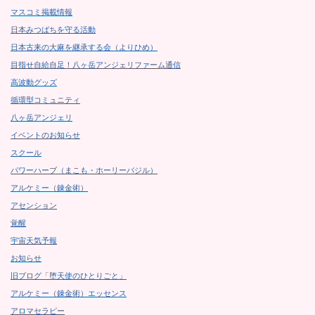
マスコミ掲載情報
日本みつばちを守る活動
日本古来の大麻を継承する会（よりひめ）
目指せ自給自足！八ヶ岳アンジェリファーム通信
高波動グッズ
循環型コミュニティ
八ヶ岳アンジェリ
イベントのお知らせ
スクール
パワーハーブ（まこも・ホーリーバジル）
アルケミー（錬金術）
アセンション
覚醒
宇宙天気予報
お知らせ
旧ブログ「堕天使のひとりごと」
アルケミー（錬金術）エッセンス
アロマセラピー