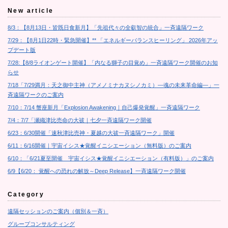
New article
8/3：【8月13日・皆既日食新月】「先祖代々の全叡智の統合」一斉遠隔ワーク
7/29：【8月1日22時・緊急開催】** 「エネルギーバランスヒーリング」 2026年アッ
プデート版
7/28:【8/8ライオンゲート開催】「内なる獅子の目覚め」一斉遠隔ワーク開催のお知
らせ
7/18「7/29満月：天之御中主神（アメノミナカヌシノカミ）―魂の未来革命編―」一
斉遠隔ワークのご案内
7/10：7/14 蟹座新月「Explosion Awakening｜自己爆発覚醒」一斉遠隔ワーク
7/4：7/7「瀬織津比売命の大祓｜七夕一斉遠隔ワーク開催
6/23：6/30開催「速秋津比売神・夏越の大祓一斉遠隔ワーク」開催
6/11：6/16開催｜宇宙イシス★覚醒イニシエーション（無料版）のご案内
6/10：「6/21夏至開催 宇宙イシス★覚醒イニシエーション（有料版）」のご案内
6/9【6/20： 覚醒への恐れの解放～Deep Release】一斉遠隔ワーク開催
Category
遠隔セッションのご案内（個別＆一斉）
グループコンサルティング