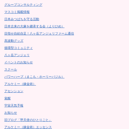
グループコンサルティング
マスコミ掲載情報
日本みつばちを守る活動
日本古来の大麻を継承する会（よりひめ）
目指せ自給自足！八ヶ岳アンジェリファーム通信
高波動グッズ
循環型コミュニティ
八ヶ岳アンジェリ
イベントのお知らせ
スクール
パワーハーブ（まこも・ホーリーバジル）
アルケミー（錬金術）
アセンション
覚醒
宇宙天気予報
お知らせ
旧ブログ「堕天使のひとりごと」
アルケミー（錬金術）エッセンス