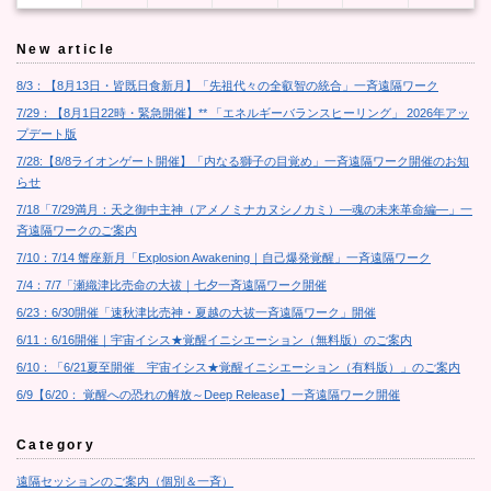
New article
8/3：【8月13日・皆既日食新月】「先祖代々の全叡智の統合」一斉遠隔ワーク
7/29：【8月1日22時・緊急開催】** 「エネルギーバランスヒーリング」 2026年アッ
プデート版
7/28:【8/8ライオンゲート開催】「内なる獅子の目覚め」一斉遠隔ワーク開催のお知
らせ
7/18「7/29満月：天之御中主神（アメノミナカヌシノカミ）―魂の未来革命編―」一
斉遠隔ワークのご案内
7/10：7/14 蟹座新月「Explosion Awakening｜自己爆発覚醒」一斉遠隔ワーク
7/4：7/7「瀬織津比売命の大祓｜七夕一斉遠隔ワーク開催
6/23：6/30開催「速秋津比売神・夏越の大祓一斉遠隔ワーク」開催
6/11：6/16開催｜宇宙イシス★覚醒イニシエーション（無料版）のご案内
6/10：「6/21夏至開催 宇宙イシス★覚醒イニシエーション（有料版）」のご案内
6/9【6/20： 覚醒への恐れの解放～Deep Release】一斉遠隔ワーク開催
Category
遠隔セッションのご案内（個別＆一斉）