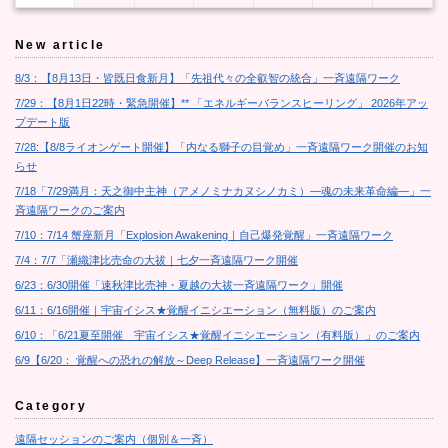
New article
8/3：【8月13日・皆既日食新月】「先祖代々の全叡智の統合」一斉遠隔ワーク
7/29：【8月1日22時・緊急開催】** 「エネルギーバランスヒーリング」 2026年アッ
プデート版
7/28:【8/8ライオンゲート開催】「内なる獅子の目覚め」一斉遠隔ワーク開催のお知
らせ
7/18「7/29満月：天之御中主神（アメノミナカヌシノカミ）―魂の未来革命編―」一
斉遠隔ワークのご案内
7/10：7/14 蟹座新月「Explosion Awakening｜自己爆発覚醒」一斉遠隔ワーク
7/4：7/7「瀬織津比売命の大祓｜七夕一斉遠隔ワーク開催
6/23：6/30開催「速秋津比売神・夏越の大祓一斉遠隔ワーク」開催
6/11：6/16開催｜宇宙イシス★覚醒イニシエーション（無料版）のご案内
6/10：「6/21夏至開催 宇宙イシス★覚醒イニシエーション（有料版）」のご案内
6/9【6/20： 覚醒への恐れの解放～Deep Release】一斉遠隔ワーク開催
Category
遠隔セッションのご案内（個別＆一斉）