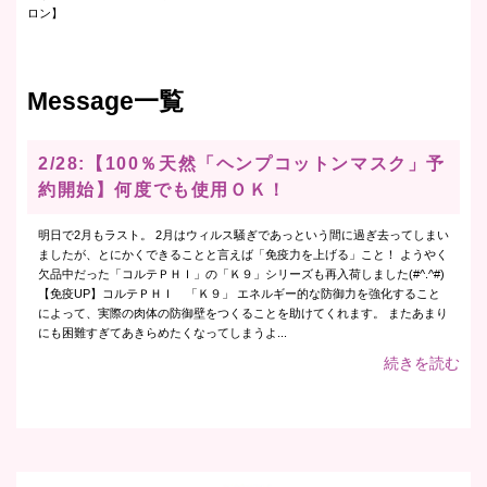
ロン】
Message一覧
2/28:【100％天然「ヘンプコットンマスク」予
約開始】何度でも使用ＯＫ！
明日で2月もラスト。 2月はウィルス騒ぎであっという間に過ぎ去ってしまい
ましたが、とにかくできることと言えば「免疫力を上げる」こと！ ようやく
欠品中だった「コルテＰＨＩ」の「Ｋ９」シリーズも再入荷しました(#^.^#)
【免疫UP】コルテＰＨＩ 「Ｋ９」 エネルギー的な防御力を強化すること
によって、実際の肉体の防御壁をつくることを助けてくれます。 またあまり
にも困難すぎてあきらめたくなってしまうよ...
続きを読む