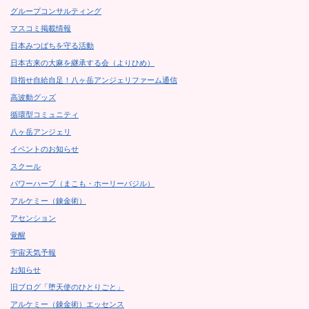
グループコンサルティング
マスコミ掲載情報
日本みつばちを守る活動
日本古来の大麻を継承する会（よりひめ）
目指せ自給自足！八ヶ岳アンジェリファーム通信
高波動グッズ
循環型コミュニティ
八ヶ岳アンジェリ
イベントのお知らせ
スクール
パワーハーブ（まこも・ホーリーバジル）
アルケミー（錬金術）
アセンション
覚醒
宇宙天気予報
お知らせ
旧ブログ「堕天使のひとりごと」
アルケミー（錬金術）エッセンス