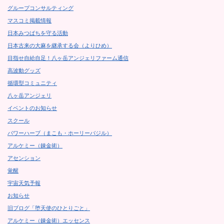
グループコンサルティング
マスコミ掲載情報
日本みつばちを守る活動
日本古来の大麻を継承する会（よりひめ）
目指せ自給自足！八ヶ岳アンジェリファーム通信
高波動グッズ
循環型コミュニティ
八ヶ岳アンジェリ
イベントのお知らせ
スクール
パワーハーブ（まこも・ホーリーバジル）
アルケミー（錬金術）
アセンション
覚醒
宇宙天気予報
お知らせ
旧ブログ「堕天使のひとりごと」
アルケミー（錬金術）エッセンス