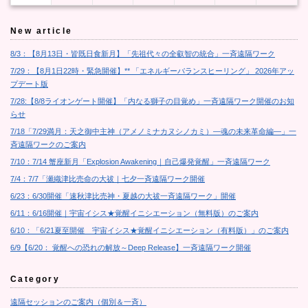
New article
8/3：【8月13日・皆既日食新月】「先祖代々の全叡智の統合」一斉遠隔ワーク
7/29：【8月1日22時・緊急開催】** 「エネルギーバランスヒーリング」 2026年アッ
プデート版
7/28:【8/8ライオンゲート開催】「内なる獅子の目覚め」一斉遠隔ワーク開催のお知
らせ
7/18「7/29満月：天之御中主神（アメノミナカヌシノカミ）―魂の未来革命編―」一
斉遠隔ワークのご案内
7/10：7/14 蟹座新月「Explosion Awakening｜自己爆発覚醒」一斉遠隔ワーク
7/4：7/7「瀬織津比売命の大祓｜七夕一斉遠隔ワーク開催
6/23：6/30開催「速秋津比売神・夏越の大祓一斉遠隔ワーク」開催
6/11：6/16開催｜宇宙イシス★覚醒イニシエーション（無料版）のご案内
6/10：「6/21夏至開催 宇宙イシス★覚醒イニシエーション（有料版）」のご案内
6/9【6/20： 覚醒への恐れの解放～Deep Release】一斉遠隔ワーク開催
Category
遠隔セッションのご案内（個別＆一斉）