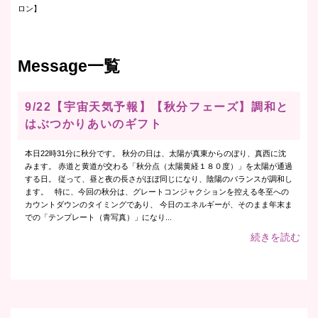
ロン】
Message一覧
9/22【宇宙天気予報】【秋分フェーズ】調和と
はぶつかりあいのギフト
本日22時31分に秋分です。 秋分の日は、太陽が真東からのぼり、真西に沈
みます。 赤道と黄道が交わる「秋分点（太陽黄経１８０度）」を太陽が通過
する日。 従って、昼と夜の長さがほぼ同じになり、陰陽のバランスが調和し
ます。 特に、今回の秋分は、グレートコンジャクションを控える冬至への
カウントダウンのタイミングであり、 今日のエネルギーが、そのまま年末ま
での「テンプレート（青写真）」になり...
続きを読む