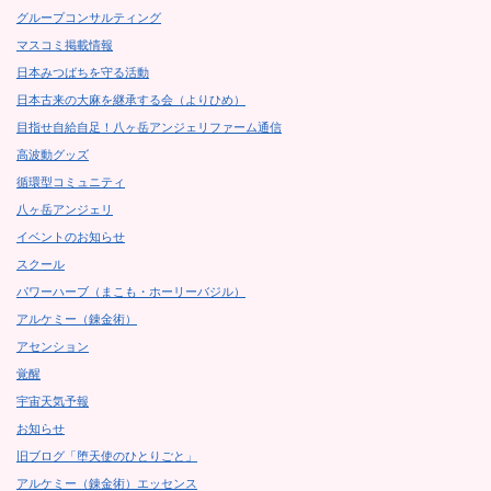
グループコンサルティング
マスコミ掲載情報
日本みつばちを守る活動
日本古来の大麻を継承する会（よりひめ）
目指せ自給自足！八ヶ岳アンジェリファーム通信
高波動グッズ
循環型コミュニティ
八ヶ岳アンジェリ
イベントのお知らせ
スクール
パワーハーブ（まこも・ホーリーバジル）
アルケミー（錬金術）
アセンション
覚醒
宇宙天気予報
お知らせ
旧ブログ「堕天使のひとりごと」
アルケミー（錬金術）エッセンス