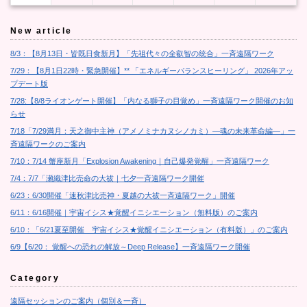
New article
8/3：【8月13日・皆既日食新月】「先祖代々の全叡智の統合」一斉遠隔ワーク
7/29：【8月1日22時・緊急開催】** 「エネルギーバランスヒーリング」 2026年アッ
プデート版
7/28:【8/8ライオンゲート開催】「内なる獅子の目覚め」一斉遠隔ワーク開催のお知
らせ
7/18「7/29満月：天之御中主神（アメノミナカヌシノカミ）―魂の未来革命編―」一
斉遠隔ワークのご案内
7/10：7/14 蟹座新月「Explosion Awakening｜自己爆発覚醒」一斉遠隔ワーク
7/4：7/7「瀬織津比売命の大祓｜七夕一斉遠隔ワーク開催
6/23：6/30開催「速秋津比売神・夏越の大祓一斉遠隔ワーク」開催
6/11：6/16開催｜宇宙イシス★覚醒イニシエーション（無料版）のご案内
6/10：「6/21夏至開催 宇宙イシス★覚醒イニシエーション（有料版）」のご案内
6/9【6/20： 覚醒への恐れの解放～Deep Release】一斉遠隔ワーク開催
Category
遠隔セッションのご案内（個別＆一斉）