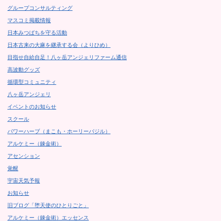
グループコンサルティング
マスコミ掲載情報
日本みつばちを守る活動
日本古来の大麻を継承する会（よりひめ）
目指せ自給自足！八ヶ岳アンジェリファーム通信
高波動グッズ
循環型コミュニティ
八ヶ岳アンジェリ
イベントのお知らせ
スクール
パワーハーブ（まこも・ホーリーバジル）
アルケミー（錬金術）
アセンション
覚醒
宇宙天気予報
お知らせ
旧ブログ「堕天使のひとりごと」
アルケミー（錬金術）エッセンス