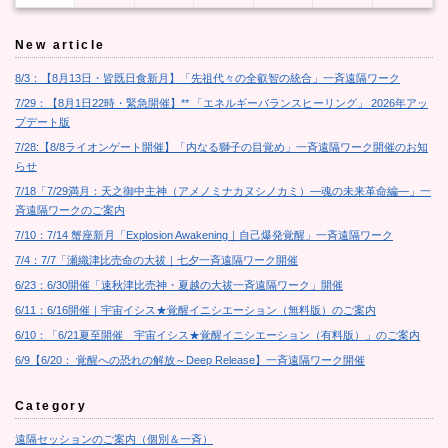
New article
8/3：【8月13日・皆既日食新月】「先祖代々の全叡智の統合」一斉遠隔ワーク
7/29：【8月1日22時・緊急開催】** 「エネルギーバランスヒーリング」 2026年アッ
プデート版
7/28:【8/8ライオンゲート開催】「内なる獅子の目覚め」一斉遠隔ワーク開催のお知
らせ
7/18「7/29満月：天之御中主神（アメノミナカヌシノカミ）―魂の未来革命編―」一
斉遠隔ワークのご案内
7/10：7/14 蟹座新月「Explosion Awakening｜自己爆発覚醒」一斉遠隔ワーク
7/4：7/7「瀬織津比売命の大祓｜七夕一斉遠隔ワーク開催
6/23：6/30開催「速秋津比売神・夏越の大祓一斉遠隔ワーク」開催
6/11：6/16開催｜宇宙イシス★覚醒イニシエーション（無料版）のご案内
6/10：「6/21夏至開催 宇宙イシス★覚醒イニシエーション（有料版）」のご案内
6/9【6/20： 覚醒への恐れの解放～Deep Release】一斉遠隔ワーク開催
Category
遠隔セッションのご案内（個別＆一斉）