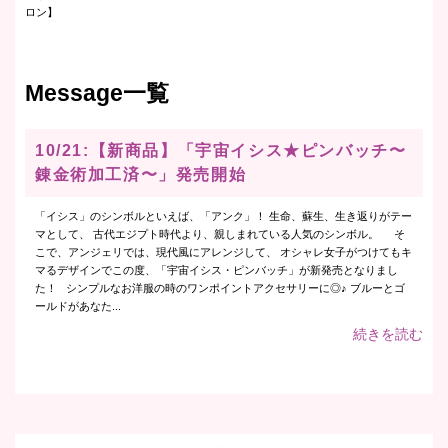
ロン】
Message一覧
10/21:【新商品】「宇宙イシス★ピンバッチ〜
錬金術加工済〜」発売開始
「イシス」のシンボルといえば、「アンク」！ 生命、蘇生、生き返りがテー
マとして、 古代エジプト時代より、親しまれている人気のシンボル。 そ
こで、アンジェリでは、現代風にアレンジして、 オシャレ女子がつけてもキ
マるデザインでこの度、「宇宙イシス・ピンバッチ」が新発売となりまし
た！ シンプルなお洋服の時のワンポイントアクセサリーに◎♪ ブルーとゴ
ールドがあなた...
続きを読む