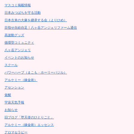
マスコミ掲載情報
日本みつばちを守る活動
日本古来の大麻を継承する会（よりひめ）
目指せ自給自足！八ヶ岳アンジェリファーム通信
高波動グッズ
循環型コミュニティ
八ヶ岳アンジェリ
イベントのお知らせ
スクール
パワーハーブ（まこも・ホーリーバジル）
アルケミー（錬金術）
アセンション
覚醒
宇宙天気予報
お知らせ
旧ブログ「堕天使のひとりごと」
アルケミー（錬金術）エッセンス
アロマセラピー