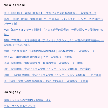
New article
8/3：【8月13日・皆既日食新月】「先祖代々の全叡智の統合」一斉遠隔ワーク
7/29：【8月1日22時・緊急開催】** 「エネルギーバランスヒーリング」 2026年アッ
プデート版
7/28:【8/8ライオンゲート開催】「内なる獅子の目覚め」一斉遠隔ワーク開催のお知
らせ
7/18「7/29満月：天之御中主神（アメノミナカヌシノカミ）―魂の未来革命編―」一
斉遠隔ワークのご案内
7/10：7/14 蟹座新月「Explosion Awakening｜自己爆発覚醒」一斉遠隔ワーク
7/4：7/7「瀬織津比売命の大祓｜七夕一斉遠隔ワーク開催
6/23：6/30開催「速秋津比売神・夏越の大祓一斉遠隔ワーク」開催
6/11：6/16開催｜宇宙イシス★覚醒イニシエーション（無料版）のご案内
6/10：「6/21夏至開催 宇宙イシス★覚醒イニシエーション（有料版）」のご案内
6/9【6/20： 覚醒への恐れの解放～Deep Release】一斉遠隔ワーク開催
Category
遠隔セッションのご案内（個別＆一斉）
グループコンサルティング