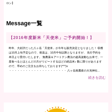
ロン】
Message一覧
【2016年度新米「天使米」ご予約開始！】
昨年、大好評だった八ヶ岳「天使米」が今年も販売決定となりました！ 収穫
は10月上旬予定なので、発送は、10月中旬以降となりますが、 先行予約を
本日より受付いたします。 無農薬＆アートテン農法の超高波動なお米で、一
度食べるとほとんどの方がリピートするほどの絶品米♪ 数に限りがあります
ので、早めのご注文をお待ちしております(*^^)v
・・・・・・・・・・・・・・・・・・・・・ 八ヶ岳南麓産の大滝神社...
続きを読む