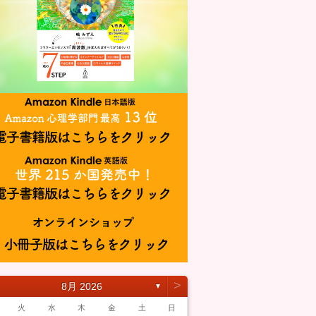
˃
8月 2026
▼
火
水
木
金
土
日