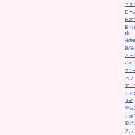
マス
日本
日本
目指
信
高波
循環
八ヶ
イベ
スク
パワ
アル
アセ
覚醒
宇宙
お知
旧ブ
アル