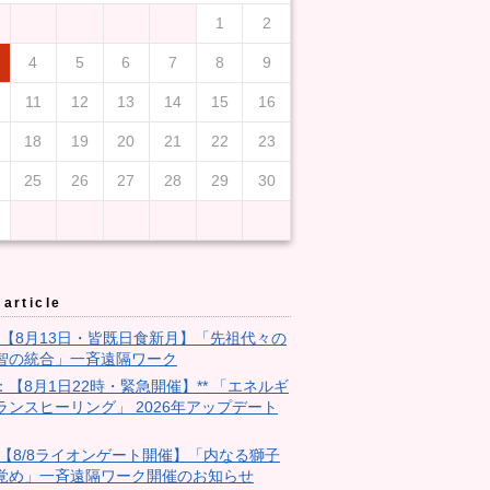
1
2
4
5
6
7
8
9
11
12
13
14
15
16
18
19
20
21
22
23
25
26
27
28
29
30
article
3：【8月13日・皆既日食新月】「先祖代々の
智の統合」一斉遠隔ワーク
9：【8月1日22時・緊急開催】** 「エネルギ
ランスヒーリング」 2026年アップデート
28:【8/8ライオンゲート開催】「内なる獅子
覚め」一斉遠隔ワーク開催のお知らせ