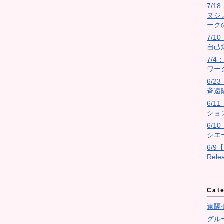
7/
ヌシ
ーク
7/10
自己
7/
ワー
6/
斉遠
6/
ショ
6/
シエ
6/9
Rel
Cat
遠隔
グル