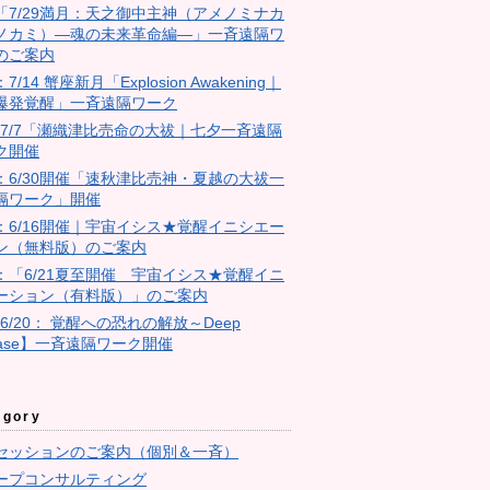
18「7/29満月：天之御中主神（アメノミナカ
ノカミ）―魂の未来革命編―」一斉遠隔ワ
のご案内
：7/14 蟹座新月「Explosion Awakening｜
爆発覚醒」一斉遠隔ワーク
4：7/7「瀬織津比売命の大祓｜七夕一斉遠隔
ク開催
23：6/30開催「速秋津比売神・夏越の大祓一
隔ワーク」開催
11：6/16開催｜宇宙イシス★覚醒イニシエー
ン（無料版）のご案内
10：「6/21夏至開催 宇宙イシス★覚醒イニ
ーション（有料版）」のご案内
【6/20： 覚醒への恐れの解放～Deep
ease】一斉遠隔ワーク開催
egory
セッションのご案内（個別＆一斉）
ープコンサルティング