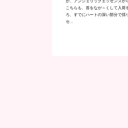
が、アンジェリックエッセンスか
こちらも、首をなが～くして入荷
ろ、すでにハートの深い部分で揺
セ...