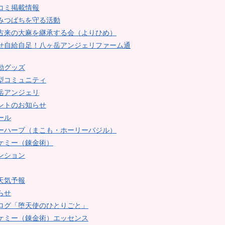
コミ掲載情報
みつばちを守る活動
古来の大麻を継承する会（よりひめ）
せ自給自足！八ヶ岳アンジェリファーム通
動グッズ
型コミュニティ
岳アンジェリ
ントのお知らせ
ール
ーハーブ（まこも・ホーリーバジル）
ケミー（錬金術）
ンション
天気予報
らせ
ログ「堕天使のひとりごと」
ケミー（錬金術）エッセンス