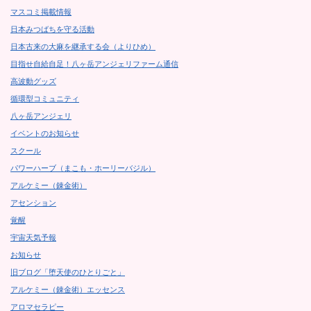
マスコミ掲載情報
日本みつばちを守る活動
日本古来の大麻を継承する会（よりひめ）
目指せ自給自足！八ヶ岳アンジェリファーム通信
高波動グッズ
循環型コミュニティ
八ヶ岳アンジェリ
イベントのお知らせ
スクール
パワーハーブ（まこも・ホーリーバジル）
アルケミー（錬金術）
アセンション
覚醒
宇宙天気予報
お知らせ
旧ブログ「堕天使のひとりごと」
アルケミー（錬金術）エッセンス
アロマセラピー