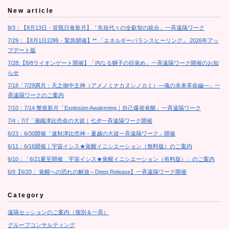
New article
8/3：【8月13日・皆既日食新月】「先祖代々の全叡智の統合」一斉遠隔ワーク
7/29：【8月1日22時・緊急開催】** 「エネルギーバランスヒーリング」 2026年アッ
プデート版
7/28:【8/8ライオンゲート開催】「内なる獅子の目覚め」一斉遠隔ワーク開催のお知
らせ
7/18「7/29満月：天之御中主神（アメノミナカヌシノカミ）―魂の未来革命編―」一
斉遠隔ワークのご案内
7/10：7/14 蟹座新月「Explosion Awakening｜自己爆発覚醒」一斉遠隔ワーク
7/4：7/7「瀬織津比売命の大祓｜七夕一斉遠隔ワーク開催
6/23：6/30開催「速秋津比売神・夏越の大祓一斉遠隔ワーク」開催
6/11：6/16開催｜宇宙イシス★覚醒イニシエーション（無料版）のご案内
6/10：「6/21夏至開催 宇宙イシス★覚醒イニシエーション（有料版）」のご案内
6/9【6/20： 覚醒への恐れの解放～Deep Release】一斉遠隔ワーク開催
Category
遠隔セッションのご案内（個別＆一斉）
グループコンサルティング