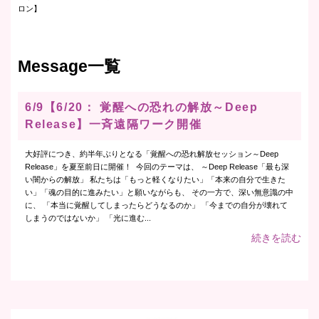
ロン】
Message一覧
6/9【6/20： 覚醒への恐れの解放～Deep
Release】一斉遠隔ワーク開催
大好評につき、約半年ぶりとなる「覚醒への恐れ解放セッション～Deep
Release」を夏至前日に開催！ 今回のテーマは、 ～Deep Release「最も深
い闇からの解放」 私たちは「もっと軽くなりたい」「本来の自分で生きた
い」「魂の目的に進みたい」と願いながらも、 その一方で、深い無意識の中
に、 「本当に覚醒してしまったらどうなるのか」 「今までの自分が壊れて
しまうのではないか」 「光に進む...
続きを読む