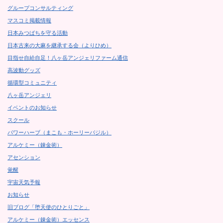
グループコンサルティング
マスコミ掲載情報
日本みつばちを守る活動
日本古来の大麻を継承する会（よりひめ）
目指せ自給自足！八ヶ岳アンジェリファーム通信
高波動グッズ
循環型コミュニティ
八ヶ岳アンジェリ
イベントのお知らせ
スクール
パワーハーブ（まこも・ホーリーバジル）
アルケミー（錬金術）
アセンション
覚醒
宇宙天気予報
お知らせ
旧ブログ「堕天使のひとりごと」
アルケミー（錬金術）エッセンス