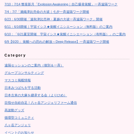
7/10：7/14 蟹座新月「Explosion Awakening｜自己爆発覚醒」一斉遠隔ワーク
7/4：7/7「瀬織津比売命の大祓｜七夕一斉遠隔ワーク開催
6/23：6/30開催「速秋津比売神・夏越の大祓一斉遠隔ワーク」開催
6/11：6/16開催｜宇宙イシス★覚醒イニシエーション（無料版）のご案内
6/10：「6/21夏至開催 宇宙イシス★覚醒イニシエーション（有料版）」のご案内
6/9【6/20： 覚醒への恐れの解放～Deep Release】一斉遠隔ワーク開催
Category
遠隔セッションのご案内（個別＆一斉）
グループコンサルティング
マスコミ掲載情報
日本みつばちを守る活動
日本古来の大麻を継承する会（よりひめ）
目指せ自給自足！八ヶ岳アンジェリファーム通信
高波動グッズ
循環型コミュニティ
八ヶ岳アンジェリ
イベントのお知らせ