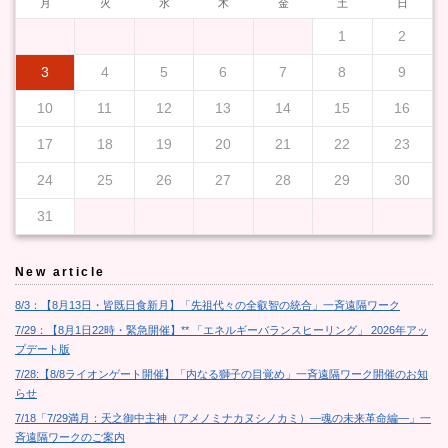
月
火
水
木
金
土
日
1
2
3
4
5
6
7
8
9
10
11
12
13
14
15
16
17
18
19
20
21
22
23
24
25
26
27
28
29
30
31
New article
8/3：【8月13日・皆既日食新月】「先祖代々の全叡智の統合」一斉遠隔ワーク
7/29：【8月1日22時・緊急開催】** 「エネルギーバランスヒーリング」 2026年アッ
プデート版
7/28:【8/8ライオンゲート開催】「内なる獅子の目覚め」一斉遠隔ワーク開催のお知
らせ
7/18「7/29満月：天之御中主神（アメノミナカヌシノカミ）―魂の未来革命編―」一
斉遠隔ワークのご案内