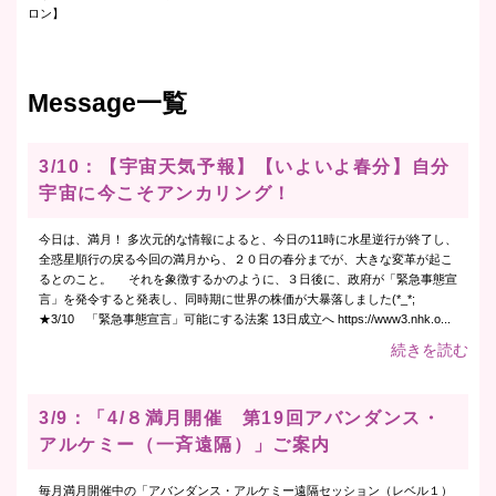
ロン】
Message一覧
3/10：【宇宙天気予報】【いよいよ春分】自分
宇宙に今こそアンカリング！
今日は、満月！ 多次元的な情報によると、今日の11時に水星逆行が終了し、
全惑星順行の戻る今回の満月から、２０日の春分までが、大きな変革が起こ
るとのこと。 それを象徴するかのように、３日後に、政府が「緊急事態宣
言」を発令すると発表し、同時期に世界の株価が大暴落しました(*_*;
★3/10 「緊急事態宣言」可能にする法案 13日成立へ https://www3.nhk.o...
続きを読む
3/9：「4/８満月開催 第19回アバンダンス・
アルケミー（一斉遠隔）」ご案内
毎月満月開催中の「アバンダンス・アルケミー遠隔セッション（レベル１）