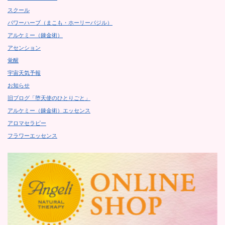
スクール
パワーハーブ（まこも・ホーリーバジル）
アルケミー（錬金術）
アセンション
覚醒
宇宙天気予報
お知らせ
旧ブログ「堕天使のひとりごと」
アルケミー（錬金術）エッセンス
アロマセラピー
フラワーエッセンス