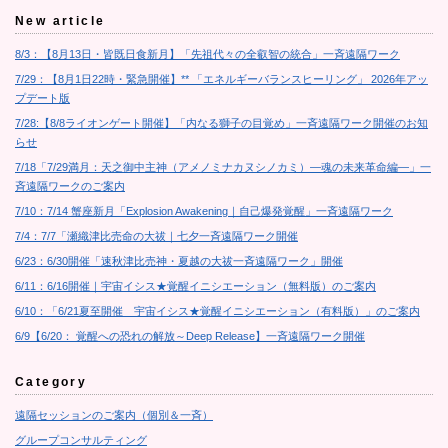
New article
8/3：【8月13日・皆既日食新月】「先祖代々の全叡智の統合」一斉遠隔ワーク
7/29：【8月1日22時・緊急開催】** 「エネルギーバランスヒーリング」 2026年アッ
プデート版
7/28:【8/8ライオンゲート開催】「内なる獅子の目覚め」一斉遠隔ワーク開催のお知
らせ
7/18「7/29満月：天之御中主神（アメノミナカヌシノカミ）―魂の未来革命編―」一
斉遠隔ワークのご案内
7/10：7/14 蟹座新月「Explosion Awakening｜自己爆発覚醒」一斉遠隔ワーク
7/4：7/7「瀬織津比売命の大祓｜七夕一斉遠隔ワーク開催
6/23：6/30開催「速秋津比売神・夏越の大祓一斉遠隔ワーク」開催
6/11：6/16開催｜宇宙イシス★覚醒イニシエーション（無料版）のご案内
6/10：「6/21夏至開催 宇宙イシス★覚醒イニシエーション（有料版）」のご案内
6/9【6/20： 覚醒への恐れの解放～Deep Release】一斉遠隔ワーク開催
Category
遠隔セッションのご案内（個別＆一斉）
グループコンサルティング