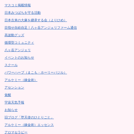
マスコミ掲載情報
日本みつばちを守る活動
日本古来の大麻を継承する会（よりひめ）
目指せ自給自足！八ヶ岳アンジェリファーム通信
高波動グッズ
循環型コミュニティ
八ヶ岳アンジェリ
イベントのお知らせ
スクール
パワーハーブ（まこも・ホーリーバジル）
アルケミー（錬金術）
アセンション
覚醒
宇宙天気予報
お知らせ
旧ブログ「堕天使のひとりごと」
アルケミー（錬金術）エッセンス
アロマセラピー