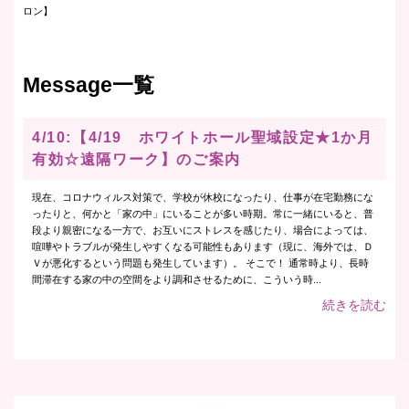
ロン】
Message一覧
4/10:【4/19 ホワイトホール聖域設定★1か月
有効☆遠隔ワーク】のご案内
現在、コロナウィルス対策で、学校が休校になったり、仕事が在宅勤務にな
ったりと、何かと「家の中」にいることが多い時期。常に一緒にいると、普
段より親密になる一方で、お互いにストレスを感じたり、場合によっては、
喧嘩やトラブルが発生しやすくなる可能性もあります（現に、海外では、Ｄ
Ｖが悪化するという問題も発生しています）。 そこで！ 通常時より、長時
間滞在する家の中の空間をより調和させるために、こういう時...
続きを読む