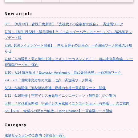
New article
8/3：【8月13日・皆既日食新月】「先祖代々の全叡智の統合」一斉遠隔ワーク
7/29：【8月1日22時・緊急開催】** 「エネルギーバランスヒーリング」 2026年アッ
プデート版
7/28:【8/8ライオンゲート開催】「内なる獅子の目覚め」一斉遠隔ワーク開催のお知
らせ
7/18「7/29満月：天之御中主神（アメノミナカヌシノカミ）―魂の未来革命編―」一
斉遠隔ワークのご案内
7/10：7/14 蟹座新月「Explosion Awakening｜自己爆発覚醒」一斉遠隔ワーク
7/4：7/7「瀬織津比売命の大祓｜七夕一斉遠隔ワーク開催
6/23：6/30開催「速秋津比売神・夏越の大祓一斉遠隔ワーク」開催
6/11：6/16開催｜宇宙イシス★覚醒イニシエーション（無料版）のご案内
6/10：「6/21夏至開催 宇宙イシス★覚醒イニシエーション（有料版）」のご案内
6/9【6/20： 覚醒への恐れの解放～Deep Release】一斉遠隔ワーク開催
Category
遠隔セッションのご案内（個別＆一斉）