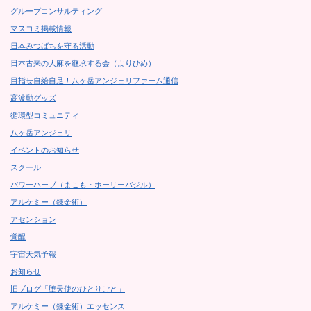
グループコンサルティング
マスコミ掲載情報
日本みつばちを守る活動
日本古来の大麻を継承する会（よりひめ）
目指せ自給自足！八ヶ岳アンジェリファーム通信
高波動グッズ
循環型コミュニティ
八ヶ岳アンジェリ
イベントのお知らせ
スクール
パワーハーブ（まこも・ホーリーバジル）
アルケミー（錬金術）
アセンション
覚醒
宇宙天気予報
お知らせ
旧ブログ「堕天使のひとりごと」
アルケミー（錬金術）エッセンス