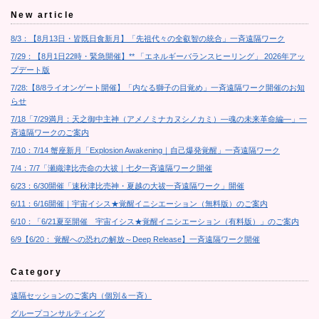
New article
8/3：【8月13日・皆既日食新月】「先祖代々の全叡智の統合」一斉遠隔ワーク
7/29：【8月1日22時・緊急開催】** 「エネルギーバランスヒーリング」 2026年アッ
プデート版
7/28:【8/8ライオンゲート開催】「内なる獅子の目覚め」一斉遠隔ワーク開催のお知
らせ
7/18「7/29満月：天之御中主神（アメノミナカヌシノカミ）―魂の未来革命編―」一
斉遠隔ワークのご案内
7/10：7/14 蟹座新月「Explosion Awakening｜自己爆発覚醒」一斉遠隔ワーク
7/4：7/7「瀬織津比売命の大祓｜七夕一斉遠隔ワーク開催
6/23：6/30開催「速秋津比売神・夏越の大祓一斉遠隔ワーク」開催
6/11：6/16開催｜宇宙イシス★覚醒イニシエーション（無料版）のご案内
6/10：「6/21夏至開催 宇宙イシス★覚醒イニシエーション（有料版）」のご案内
6/9【6/20： 覚醒への恐れの解放～Deep Release】一斉遠隔ワーク開催
Category
遠隔セッションのご案内（個別＆一斉）
グループコンサルティング