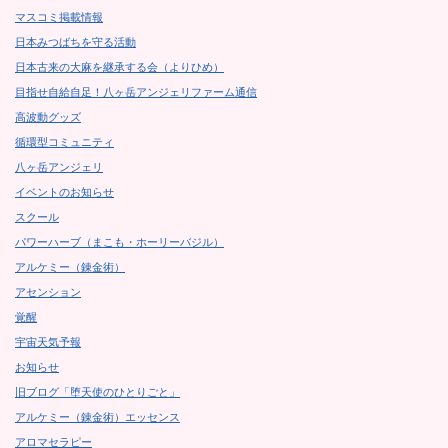
マスコミ掲載情報
日本みつばちを守る活動
日本古来の大麻を継承する会（よりひめ）
目指せ自給自足！八ヶ岳アンジェリファーム通信
高波動グッズ
循環型コミュニティ
八ヶ岳アンジェリ
イベントのお知らせ
スクール
パワーハーブ（まこも・ホーリーバジル）
アルケミー（錬金術）
アセンション
覚醒
宇宙天気予報
お知らせ
旧ブログ「堕天使のひとりごと」
アルケミー（錬金術）エッセンス
アロマセラピー