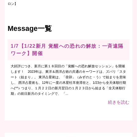
ロン】
Message一覧
1/7【1/22新月 覚醒への恐れの解放：一斉遠隔
ワーク】開催
大好評につき、新月に第１８回目の「覚醒への恐れ解放セッション」を開催
します！ 2023年は、東洋＆西洋占術の共通のキーワードは、ズバリ「スタ
ート（始まり」。 東洋占星術は、「癸卯」（みずのと・う）で始まりを意味
し、 西洋占星術も、12年に一度の木星牡羊座滞在と、1/23から全天体順行期
へ(^^♪ つまり、１月２２日の新月翌日の１月２３日から始まる「全天体順行
期」の前日新月のタイミングで、 「...
続きを読む