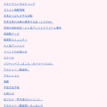
グループコンサルティング
マスコミ掲載情報
日本みつばちを守る活動
日本古来の大麻を継承する会（よりひめ）
目指せ自給自足！八ヶ岳アンジェリファーム通信
高波動グッズ
循環型コミュニティ
八ヶ岳アンジェリ
イベントのお知らせ
スクール
パワーハーブ（まこも・ホーリーバジル）
アルケミー（錬金術）
アセンション
覚醒
宇宙天気予報
お知らせ
旧ブログ「堕天使のひとりごと」
アルケミー（錬金術）エッセンス