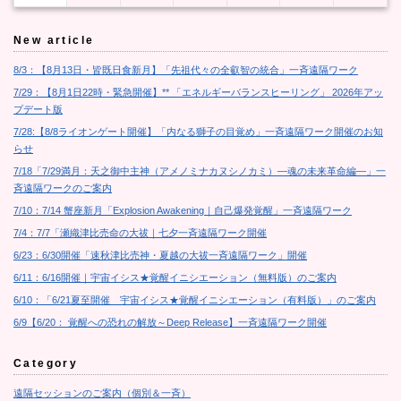
New article
8/3：【8月13日・皆既日食新月】「先祖代々の全叡智の統合」一斉遠隔ワーク
7/29：【8月1日22時・緊急開催】** 「エネルギーバランスヒーリング」 2026年アッ
プデート版
7/28:【8/8ライオンゲート開催】「内なる獅子の目覚め」一斉遠隔ワーク開催のお知
らせ
7/18「7/29満月：天之御中主神（アメノミナカヌシノカミ）―魂の未来革命編―」一
斉遠隔ワークのご案内
7/10：7/14 蟹座新月「Explosion Awakening｜自己爆発覚醒」一斉遠隔ワーク
7/4：7/7「瀬織津比売命の大祓｜七夕一斉遠隔ワーク開催
6/23：6/30開催「速秋津比売神・夏越の大祓一斉遠隔ワーク」開催
6/11：6/16開催｜宇宙イシス★覚醒イニシエーション（無料版）のご案内
6/10：「6/21夏至開催 宇宙イシス★覚醒イニシエーション（有料版）」のご案内
6/9【6/20： 覚醒への恐れの解放～Deep Release】一斉遠隔ワーク開催
Category
遠隔セッションのご案内（個別＆一斉）