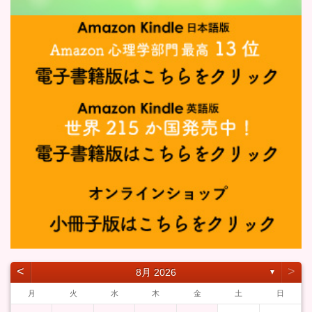
˂
˃
8月 2026
▼
月
火
水
木
金
土
日