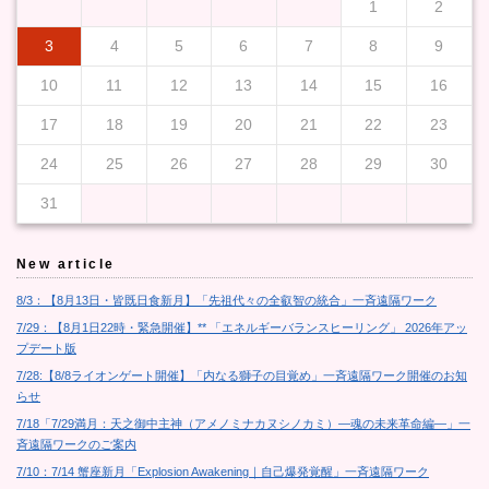
1
2
3
4
5
6
7
8
9
10
11
12
13
14
15
16
17
18
19
20
21
22
23
24
25
26
27
28
29
30
31
New article
8/3：【8月13日・皆既日食新月】「先祖代々の全叡智の統合」一斉遠隔ワーク
7/29：【8月1日22時・緊急開催】** 「エネルギーバランスヒーリング」 2026年アッ
プデート版
7/28:【8/8ライオンゲート開催】「内なる獅子の目覚め」一斉遠隔ワーク開催のお知
らせ
7/18「7/29満月：天之御中主神（アメノミナカヌシノカミ）―魂の未来革命編―」一
斉遠隔ワークのご案内
7/10：7/14 蟹座新月「Explosion Awakening｜自己爆発覚醒」一斉遠隔ワーク