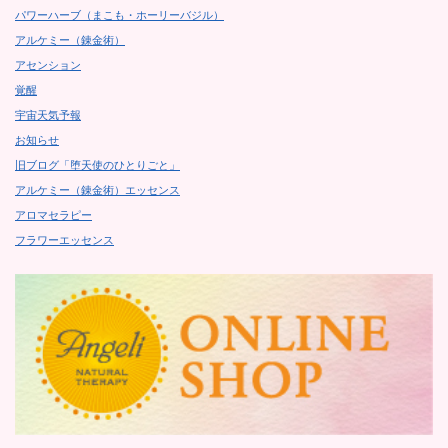
パワーハーブ（まこも・ホーリーバジル）
アルケミー（錬金術）
アセンション
覚醒
宇宙天気予報
お知らせ
旧ブログ「堕天使のひとりごと」
アルケミー（錬金術）エッセンス
アロマセラピー
フラワーエッセンス