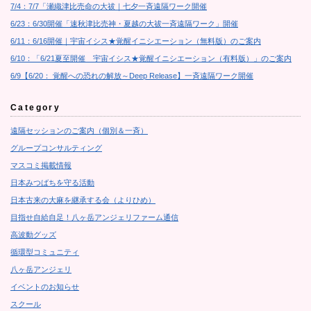
7/4：7/7「瀬織津比売命の大祓｜七夕一斉遠隔ワーク開催
6/23：6/30開催「速秋津比売神・夏越の大祓一斉遠隔ワーク」開催
6/11：6/16開催｜宇宙イシス★覚醒イニシエーション（無料版）のご案内
6/10：「6/21夏至開催 宇宙イシス★覚醒イニシエーション（有料版）」のご案内
6/9【6/20： 覚醒への恐れの解放～Deep Release】一斉遠隔ワーク開催
Category
遠隔セッションのご案内（個別＆一斉）
グループコンサルティング
マスコミ掲載情報
日本みつばちを守る活動
日本古来の大麻を継承する会（よりひめ）
目指せ自給自足！八ヶ岳アンジェリファーム通信
高波動グッズ
循環型コミュニティ
八ヶ岳アンジェリ
イベントのお知らせ
スクール