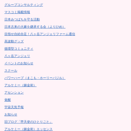
グループコンサルティング
マスコミ掲載情報
日本みつばちを守る活動
日本古来の大麻を継承する会（よりひめ）
目指せ自給自足！八ヶ岳アンジェリファーム通信
高波動グッズ
循環型コミュニティ
八ヶ岳アンジェリ
イベントのお知らせ
スクール
パワーハーブ（まこも・ホーリーバジル）
アルケミー（錬金術）
アセンション
覚醒
宇宙天気予報
お知らせ
旧ブログ「堕天使のひとりごと」
アルケミー（錬金術）エッセンス