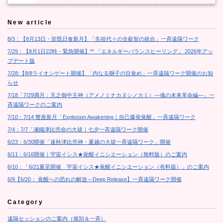
New article
8/3：【8月13日・皆既日食新月】「先祖代々の全叡智の統合」一斉遠隔ワーク
7/29：【8月1日22時・緊急開催】** 「エネルギーバランスヒーリング」 2026年アッ
プデート版
7/28:【8/8ライオンゲート開催】「内なる獅子の目覚め」一斉遠隔ワーク開催のお知
らせ
7/18「7/29満月：天之御中主神（アメノミナカヌシノカミ）―魂の未来革命編―」一
斉遠隔ワークのご案内
7/10：7/14 蟹座新月「Explosion Awakening｜自己爆発覚醒」一斉遠隔ワーク
7/4：7/7「瀬織津比売命の大祓｜七夕一斉遠隔ワーク開催
6/23：6/30開催「速秋津比売神・夏越の大祓一斉遠隔ワーク」開催
6/11：6/16開催｜宇宙イシス★覚醒イニシエーション（無料版）のご案内
6/10：「6/21夏至開催 宇宙イシス★覚醒イニシエーション（有料版）」のご案内
6/9【6/20： 覚醒への恐れの解放～Deep Release】一斉遠隔ワーク開催
Category
遠隔セッションのご案内（個別＆一斉）