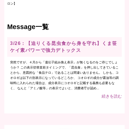
ロン】
Message一覧
3/26：【迫りくる昆虫食から身を守れ】くま笹
ケイ素パワーで強力デトックス
突然ですが、４月から「遺伝子組み換え表示」が無くなるのをご存じでしょ
うか？ この表示切替直前タイミングで、「昆虫食」を押し出してきているこ
とから、意図的な「食品テロ」であることは間違いありません。 しかも、コ
オロギは以下の別表示になっているどころか、 コオロギの成分が醤油等の調
味料に入れられた場合は、成分表示にコオロギと記載する義務も必要もな
く、 なんと「アミノ酸等」の表示でよいと、消費者庁が認め...
続きを読む