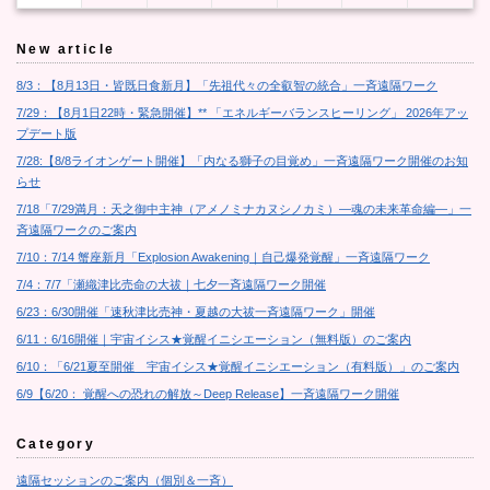
New article
8/3：【8月13日・皆既日食新月】「先祖代々の全叡智の統合」一斉遠隔ワーク
7/29：【8月1日22時・緊急開催】** 「エネルギーバランスヒーリング」 2026年アッ
プデート版
7/28:【8/8ライオンゲート開催】「内なる獅子の目覚め」一斉遠隔ワーク開催のお知
らせ
7/18「7/29満月：天之御中主神（アメノミナカヌシノカミ）―魂の未来革命編―」一
斉遠隔ワークのご案内
7/10：7/14 蟹座新月「Explosion Awakening｜自己爆発覚醒」一斉遠隔ワーク
7/4：7/7「瀬織津比売命の大祓｜七夕一斉遠隔ワーク開催
6/23：6/30開催「速秋津比売神・夏越の大祓一斉遠隔ワーク」開催
6/11：6/16開催｜宇宙イシス★覚醒イニシエーション（無料版）のご案内
6/10：「6/21夏至開催 宇宙イシス★覚醒イニシエーション（有料版）」のご案内
6/9【6/20： 覚醒への恐れの解放～Deep Release】一斉遠隔ワーク開催
Category
遠隔セッションのご案内（個別＆一斉）