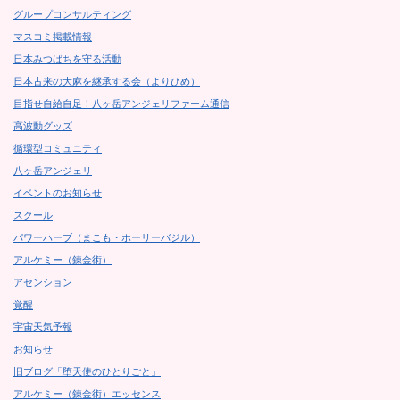
グループコンサルティング
マスコミ掲載情報
日本みつばちを守る活動
日本古来の大麻を継承する会（よりひめ）
目指せ自給自足！八ヶ岳アンジェリファーム通信
高波動グッズ
循環型コミュニティ
八ヶ岳アンジェリ
イベントのお知らせ
スクール
パワーハーブ（まこも・ホーリーバジル）
アルケミー（錬金術）
アセンション
覚醒
宇宙天気予報
お知らせ
旧ブログ「堕天使のひとりごと」
アルケミー（錬金術）エッセンス