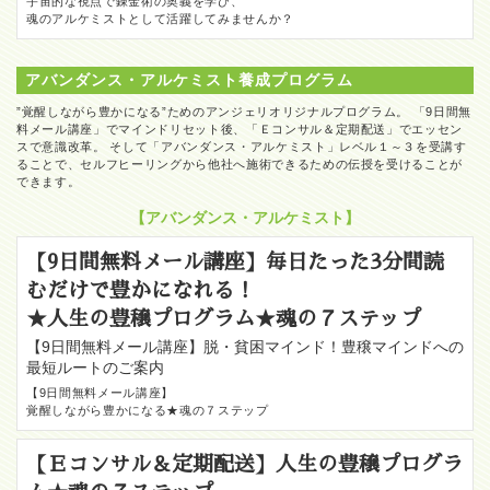
宇宙的な視点で錬金術の奥義を学び、
魂のアルケミストとして活躍してみませんか？
アバンダンス・アルケミスト養成プログラム
”覚醒しながら豊かになる”ためのアンジェリオリジナルプログラム。 「9日間無
料メール講座」でマインドリセット後、「Ｅコンサル＆定期配送」でエッセン
スで意識改革。 そして「アバンダンス・アルケミスト」レベル１～３を受講す
ることで、セルフヒーリングから他社へ施術できるための伝授を受けることが
できます。
【アバンダンス・アルケミスト】
【9日間無料メール講座】毎日たった3分間読
むだけで豊かになれる！
★人生の豊穣プログラム★魂の７ステップ
【9日間無料メール講座】脱・貧困マインド！豊穣マインドへの
最短ルートのご案内
【9日間無料メール講座】
覚醒しながら豊かになる★魂の７ステップ
【Ｅコンサル＆定期配送】人生の豊穣プログラ