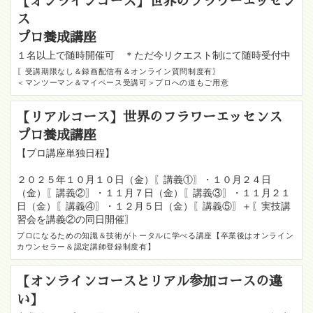
【オンラインコース】世界のフラワーエッセン
ス
プロ養成講座
１名以上で随時開催可 ＊ただ今リクエスト制にて随時受付中
〖受講期限なし＆録画配信有＆オンライン質問制度有〗
＜マンツーマン＆マイペース受講可＞プロへの道もご用意
【リアルコース】世界のフラワーエッセンス
プロ養成講座
【プロ講座単独日程】
２０２５年１０月１０日（金）〖講義①〗・１０月２４日
（金）〖講義②〗・１１月７日（金）〖講義③〗・１１月２１
日（金）〖講義④〗・１２月５日（金）〖講義⑤〗＋〖実技講
習会を講義②の同日開催〗
プロになるための知識＆技術がトータルに学べる講座【卒業後はオンライン
カウンセラー＆認定講師登録制度有】
【オンラインコースとリアル参加コースの違
い】