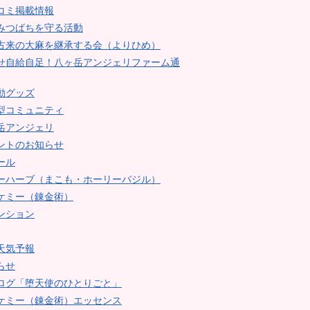
コミ掲載情報
みつばちを守る活動
古来の大麻を継承する会（よりひめ）
せ自給自足！八ヶ岳アンジェリファーム通
動グッズ
型コミュニティ
岳アンジェリ
ントのお知らせ
ール
ーハーブ（まこも・ホーリーバジル）
ケミー（錬金術）
ンション
天気予報
らせ
ログ「堕天使のひとりごと」
ケミー（錬金術）エッセンス