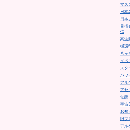
マス
日本
日本
目指
信
高波
循環
八ヶ
イベ
スク
パワ
アル
アセ
覚醒
宇宙
お知
旧ブ
アル