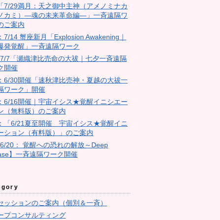
18「7/29満月：天之御中主神（アメノミナカ
ノカミ）―魂の未来革命編―」一斉遠隔ワ
のご案内
：7/14 蟹座新月「Explosion Awakening｜
爆発覚醒」一斉遠隔ワーク
4：7/7「瀬織津比売命の大祓｜七夕一斉遠隔
ク開催
23：6/30開催「速秋津比売神・夏越の大祓一
隔ワーク」開催
11：6/16開催｜宇宙イシス★覚醒イニシエー
ン（無料版）のご案内
10：「6/21夏至開催 宇宙イシス★覚醒イニ
ーション（有料版）」のご案内
【6/20： 覚醒への恐れの解放～Deep
ease】一斉遠隔ワーク開催
egory
セッションのご案内（個別＆一斉）
ープコンサルティング