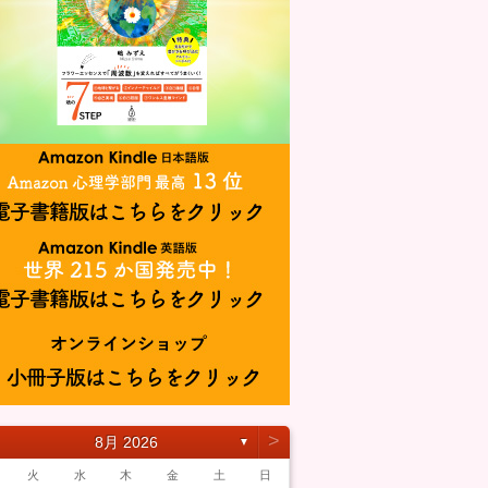
˃
8月 2026
▼
火
水
木
金
土
日