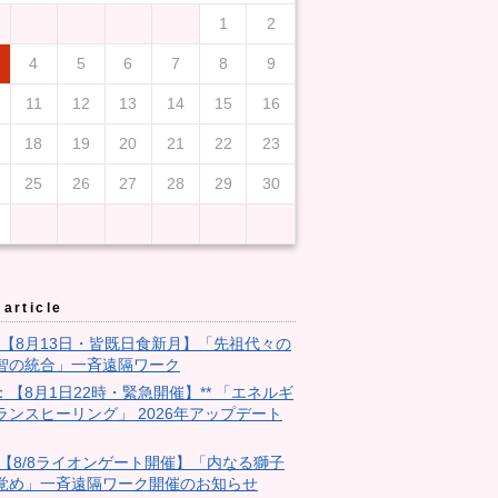
1
2
4
5
6
7
8
9
11
12
13
14
15
16
18
19
20
21
22
23
25
26
27
28
29
30
article
3：【8月13日・皆既日食新月】「先祖代々の
智の統合」一斉遠隔ワーク
9：【8月1日22時・緊急開催】** 「エネルギ
ランスヒーリング」 2026年アップデート
28:【8/8ライオンゲート開催】「内なる獅子
覚め」一斉遠隔ワーク開催のお知らせ