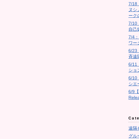
7/
ヌシ
ーク
7/10
自己
7/
ワー
6/
斉遠
6/
ショ
6/
シエ
6/9
Rel
Cat
遠隔
グル