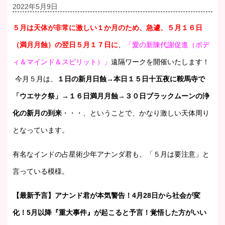
2022年5月9日
５月は天体が非常に激しい１か月のため、急遽、５月１６日
（満月月蝕）の翌日５月１７日に
、
「愛の新陳代謝促進（ボデ
ィ＆マインド＆スピリット）」
遠隔ワークを開催いたします！
今月５月は、
１日の新月日蝕→本日１５日十五夜に鞍馬寺で
「ウエサク祭」→１６日満月月蝕→３０日ブラックムーンの浄
化の新月の到来
・・・、ということで、かなり激しい天体周り
となっています。
有名なインドの占星術少年アナンダ君も、「５月は要注意」と
言っている模様。
【最新予言】アナンド君が本気警告！4月28日から社会が変
化！5月以降『重大事件』が起こると予言！覚悟した方がいい