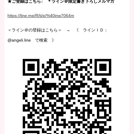
★ご登録はこちら↓ ＊ライン＠限定書き下ろしメルマガ
https://line.me/R/ti/p/%40inw7064m
＜ライン＠の登録はこちら＞ → 《 ラインＩＤ：
@angeli.line で検索 》