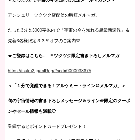
＜たった3分で宇宙の今を知れる光速メールマガジン＞
アンジェリ・ツクツク店配信の時短メルマガ。
たった3分＆3000字以内で「宇宙の今を知れる超最新速報」＆
先着3名様限定３３％オフのご案内💛
★
ご登録はこちら↓ ＊ツクツク限定書き下ろしメルマガ
https://tsuku2.jp/mlReg/?scd=0000038675
＜「１分で覚醒できる！アルケミー・ライン＠メルマガ」＞
旬の宇宙情報の書き下ろしメッセージ＆ライン＠限定のクーポ
ンやセール情報も満載♡
登録するとポイントカードプレゼント！