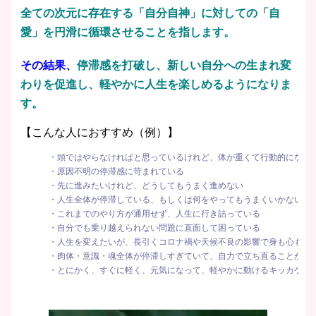
全ての次元に存在する「自分自神」に対しての「自
愛」を円滑に循環させることを指します。
その結果、
停滞感を打破し、新しい自分への生まれ変
わりを促進し、軽やかに人生を楽しめるようになりま
す。
【こんな人におすすめ（例）】
・頭ではやらなければと思っているけれど、体が重くて行動的になれ
・原因不明の停滞感に苛まれている
・先に進みたいけれど、どうしてもうまく進めない
・人生全体が停滞している、もしくは何をやってもうまくいかない
・これまでのやり方が通用せず、人生に行き詰っている
・自分でも乗り越えられない問題に直面して困っている
・人生を変えたいが、長引くコロナ禍や天候不良の影響で身も心も疲
・肉体・意識・魂全体が停滞しすぎていて、自力で立ち直ることが難
・とにかく、すぐに軽く、元気になって、軽やかに動けるキッカケが