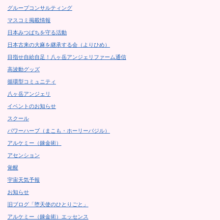
グループコンサルティング
マスコミ掲載情報
日本みつばちを守る活動
日本古来の大麻を継承する会（よりひめ）
目指せ自給自足！八ヶ岳アンジェリファーム通信
高波動グッズ
循環型コミュニティ
八ヶ岳アンジェリ
イベントのお知らせ
スクール
パワーハーブ（まこも・ホーリーバジル）
アルケミー（錬金術）
アセンション
覚醒
宇宙天気予報
お知らせ
旧ブログ「堕天使のひとりごと」
アルケミー（錬金術）エッセンス