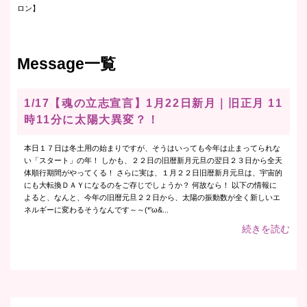
ロン】
Message一覧
1/17【魂の立志宣言】1月22日新月｜旧正月 11
時11分に太陽大異変？！
本日１７日は冬土用の始まりですが、そうはいっても今年は止まってられな
い「スタート」の年！ しかも、２２日の旧暦新月元旦の翌日２３日から全天
体順行期間がやってくる！ さらに実は、１月２２日旧暦新月元旦は、宇宙的
にも大転換ＤＡＹになるのをご存じでしょうか？ 何故なら！ 以下の情報に
よると、なんと、今年の旧暦元旦２２日から、太陽の振動数が全く新しいエ
ネルギーに変わるそうなんです～～(*’ω&...
続きを読む