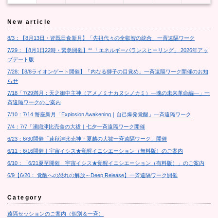
New article
8/3：【8月13日・皆既日食新月】「先祖代々の全叡智の統合」一斉遠隔ワーク
7/29：【8月1日22時・緊急開催】** 「エネルギーバランスヒーリング」 2026年アッ
プデート版
7/28:【8/8ライオンゲート開催】「内なる獅子の目覚め」一斉遠隔ワーク開催のお知
らせ
7/18「7/29満月：天之御中主神（アメノミナカヌシノカミ）―魂の未来革命編―」一
斉遠隔ワークのご案内
7/10：7/14 蟹座新月「Explosion Awakening｜自己爆発覚醒」一斉遠隔ワーク
7/4：7/7「瀬織津比売命の大祓｜七夕一斉遠隔ワーク開催
6/23：6/30開催「速秋津比売神・夏越の大祓一斉遠隔ワーク」開催
6/11：6/16開催｜宇宙イシス★覚醒イニシエーション（無料版）のご案内
6/10：「6/21夏至開催 宇宙イシス★覚醒イニシエーション（有料版）」のご案内
6/9【6/20： 覚醒への恐れの解放～Deep Release】一斉遠隔ワーク開催
Category
遠隔セッションのご案内（個別＆一斉）