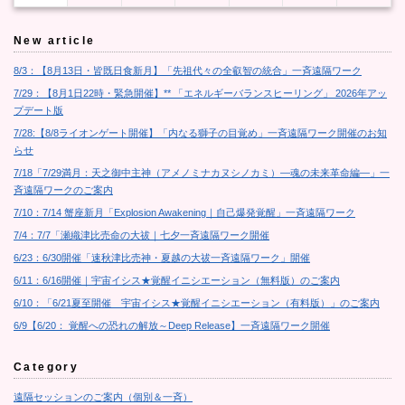
New article
8/3：【8月13日・皆既日食新月】「先祖代々の全叡智の統合」一斉遠隔ワーク
7/29：【8月1日22時・緊急開催】** 「エネルギーバランスヒーリング」 2026年アッ
プデート版
7/28:【8/8ライオンゲート開催】「内なる獅子の目覚め」一斉遠隔ワーク開催のお知
らせ
7/18「7/29満月：天之御中主神（アメノミナカヌシノカミ）―魂の未来革命編―」一
斉遠隔ワークのご案内
7/10：7/14 蟹座新月「Explosion Awakening｜自己爆発覚醒」一斉遠隔ワーク
7/4：7/7「瀬織津比売命の大祓｜七夕一斉遠隔ワーク開催
6/23：6/30開催「速秋津比売神・夏越の大祓一斉遠隔ワーク」開催
6/11：6/16開催｜宇宙イシス★覚醒イニシエーション（無料版）のご案内
6/10：「6/21夏至開催 宇宙イシス★覚醒イニシエーション（有料版）」のご案内
6/9【6/20： 覚醒への恐れの解放～Deep Release】一斉遠隔ワーク開催
Category
遠隔セッションのご案内（個別＆一斉）