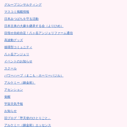
グループコンサルティング
マスコミ掲載情報
日本みつばちを守る活動
日本古来の大麻を継承する会（よりひめ）
目指せ自給自足！八ヶ岳アンジェリファーム通信
高波動グッズ
循環型コミュニティ
八ヶ岳アンジェリ
イベントのお知らせ
スクール
パワーハーブ（まこも・ホーリーバジル）
アルケミー（錬金術）
アセンション
覚醒
宇宙天気予報
お知らせ
旧ブログ「堕天使のひとりごと」
アルケミー（錬金術）エッセンス