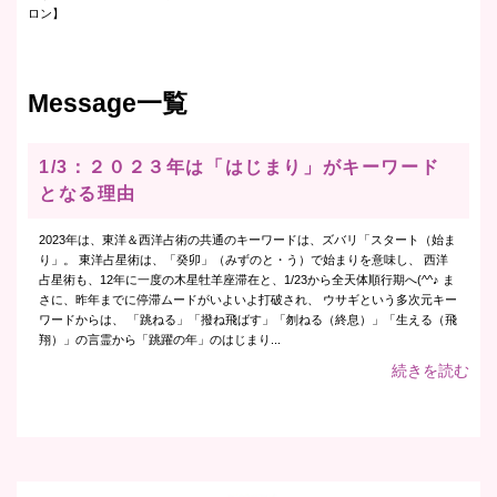
ロン】
Message一覧
1/3：２０２３年は「はじまり」がキーワード
となる理由
2023年は、東洋＆西洋占術の共通のキーワードは、ズバリ「スタート（始ま
り」。 東洋占星術は、「癸卯」（みずのと・う）で始まりを意味し、 西洋
占星術も、12年に一度の木星牡羊座滞在と、1/23から全天体順行期へ(^^♪ ま
さに、昨年までに停滞ムードがいよいよ打破され、 ウサギという多次元キー
ワードからは、 「跳ねる」「撥ね飛ばす」「刎ねる（終息）」「生える（飛
翔）」の言霊から「跳躍の年」のはじまり...
続きを読む