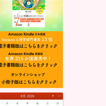
˃
8月 2026
▼
火
水
木
金
土
日