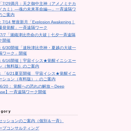
18「7/29満月：天之御中主神（アメノミナカ
ノカミ）―魂の未来革命編―」一斉遠隔ワ
のご案内
：7/14 蟹座新月「Explosion Awakening｜
爆発覚醒」一斉遠隔ワーク
4：7/7「瀬織津比売命の大祓｜七夕一斉遠隔
ク開催
23：6/30開催「速秋津比売神・夏越の大祓一
隔ワーク」開催
11：6/16開催｜宇宙イシス★覚醒イニシエー
ン（無料版）のご案内
10：「6/21夏至開催 宇宙イシス★覚醒イニ
ーション（有料版）」のご案内
【6/20： 覚醒への恐れの解放～Deep
ease】一斉遠隔ワーク開催
egory
セッションのご案内（個別＆一斉）
ープコンサルティング