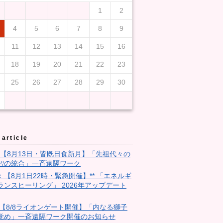
1
2
4
5
6
7
8
9
11
12
13
14
15
16
18
19
20
21
22
23
25
26
27
28
29
30
article
3：【8月13日・皆既日食新月】「先祖代々の
智の統合」一斉遠隔ワーク
9：【8月1日22時・緊急開催】** 「エネルギ
ランスヒーリング」 2026年アップデート
28:【8/8ライオンゲート開催】「内なる獅子
覚め」一斉遠隔ワーク開催のお知らせ