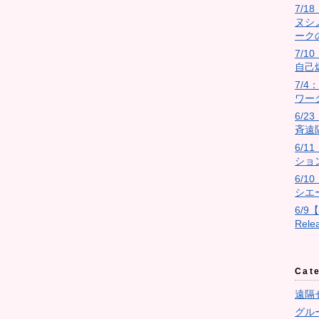
7/
ヌシ
ーク
7/10
自己
7/
ワー
6/
斉遠
6/
ショ
6/
シエ
6/9
Rel
Cat
遠隔
グル