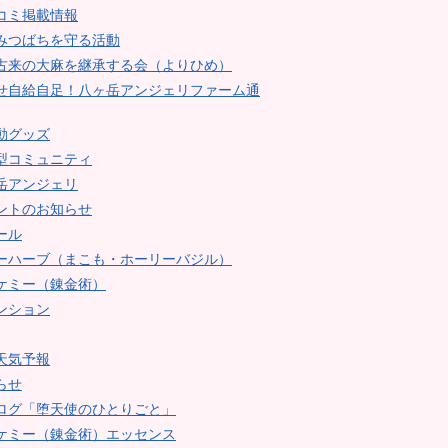
コミ掲載情報
みつばちを守る活動
古来の大麻を継承する会（よりひめ）
せ自給自足！八ヶ岳アンジェリファーム通
動グッズ
型コミュニティ
岳アンジェリ
ントのお知らせ
ール
ーハーブ（まこも・ホーリーバジル）
ケミー（錬金術）
ンション
天気予報
らせ
ログ「堕天使のひとりごと」
ケミー（錬金術）エッセンス