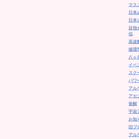
マス
日本
日本
目指
信
高波
循環
八ヶ
イベ
スク
パワ
アル
アセ
覚醒
宇宙
お知
旧ブ
アル