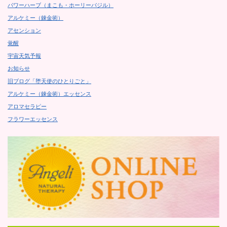
パワーハーブ（まこも・ホーリーバジル）
アルケミー（錬金術）
アセンション
覚醒
宇宙天気予報
お知らせ
旧ブログ「堕天使のひとりごと」
アルケミー（錬金術）エッセンス
アロマセラピー
フラワーエッセンス