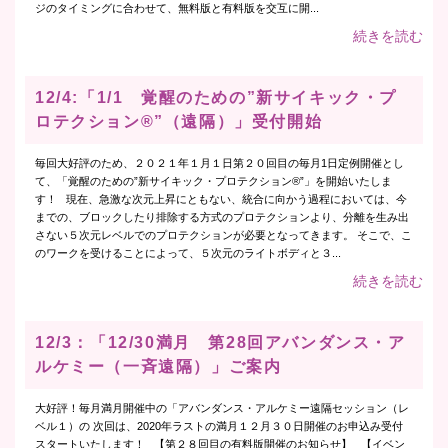
ジのタイミングに合わせて、無料版と有料版を交互に開...
続きを読む
12/4:「1/1 覚醒のための”新サイキック・プ
ロテクション®”（遠隔）」受付開始
毎回大好評のため、２０２１年１月１日第２０回目の毎月1日定例開催とし
て、「覚醒のための”新サイキック・プロテクション®”」を開始いたしま
す！ 現在、急激な次元上昇にともない、統合に向かう過程においては、今
までの、ブロックしたり排除する方式のプロテクションより、分離を生み出
さない５次元レベルでのプロテクションが必要となってきます。 そこで、こ
のワークを受けることによって、５次元のライトボディと３...
続きを読む
12/3：「12/30満月 第28回アバンダンス・ア
ルケミー（一斉遠隔）」ご案内
大好評！毎月満月開催中の「アバンダンス・アルケミー遠隔セッション（レ
ベル１）の 次回は、2020年ラストの満月１２月３０日開催のお申込み受付
スタートいたします！ 【第２８回目の有料版開催のお知らせ】 【イベン