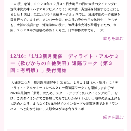
この度、急遽、２０２０年１２月３１日大晦日の日の大祓のタイミングに、
速秋津比売神（ハヤアキツヒメノカミ）の大祓一斉遠隔を開催することにし
ました！ 実は、既にただ今「覚醒サークル」内では、瀬織津姫の一斉遠隔を
毎日行っていますが、メンバー全員、かなりの浄化作用を体験中！ そもそ
も、大祓の祝詞には、瀬織津姫の後に、速秋津比売神が登場するため、今
回、２０２０年の最後の締めくくりに、日本神界の中でも、「大...
続きを読む
12/16:「1/13新月開催 ディライト・アルケミ
ー（歓びからの自他受容）遠隔ワーク（第３
回：有料版）」受付開始
大好評につき、毎月新月開催中！ 次回は、１月１３日（水・新月）に「デ
ィライト・アルケミー（レベル２）一斉遠隔ワーク」を開催します!(^^)!
2021年最初の「新月」のため、スタートアップに良いタイミングの日。 ぜ
ひ、このタイミングでご参加してみてはいかが？ いよいよ地球の次元上昇も
大詰めとなり、まもなく5次元地球でスタンダードな意識状態である「ワン
ネス」へと向かう前に、人類全体が向き合うラスボ...
続きを読む