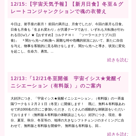
12/15:【宇宙天気予報】【新月日食】冬至＆グ
レートコンジャンクションで魂の衣替え
今日は、射手座の新月！ 前回の満月は、月食でしたが、今回の新月も日食。
日食も月食も「生まれ変わり」が共通テーマであり、いずれも大転換が行わ
れる日(‘ω’)ノ ★【おすすめ】コルテＰＨＩ 「ソーラーエクリプス(日
食)」 ＊闇から光への転換へ 困難な時や危機的状況において、新たに自信
を与え、物事を客観的に見る助けをします。 闇から光へと導き、状況に変化
を起こし、生命力、勇気、...
続きを読む
12/13:「12/21冬至開催 宇宙イシス★覚醒イ
ニシエーション（有料版）」のご案内
大好評につき、「宇宙イシス★覚醒イニシエーション」（有料版）の一斉遠
隔ワークを１２月２１日（冬至）に開催します！ 既に、無料＆有料版あわ
せて約1000名の方にご参加いただき、たくさんの感動的な体験談をいただい
ております！（無料版＆有料版の体験談はこちら） 好評につき、現在、春
分、夏至、秋分、冬至等の、地球の大きなシフトチェンジのタイミングに合
わせて、無料版と有料版を開催中。 無料版も有料版も、回...
続きを読む