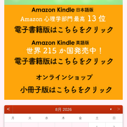
˂
˃
8月 2026
▼
月
火
水
木
金
土
日