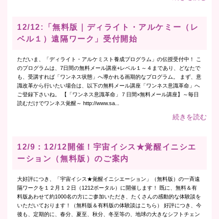
12/12:「無料版｜ディライト・アルケミー（レ
ベル１）遠隔ワーク」受付開始
ただいま、「ディライト・アルケミスト養成プログラム」の伝授受付中！ こ
のプログラムは、7日間の無料メール講座+レベル１～４まであり、どなたで
も、受講すれば「ワンネス状態」へ導かれる画期的なプログラム。 まず、意
識改革から行いたい場合は、以下の無料メール講座「ワンネス意識革命」へ
ご登録下さいね。 【「ワンネス意識革命」７日間×無料メール講座】～毎日
読むだけでワンネス覚醒～ http://www.sa...
続きを読む
12/9：12/12開催！宇宙イシス★覚醒イニシエ
ーション（無料版）のご案内
大好評につき、「宇宙イシス★覚醒イニシエーション」（無料版）の一斉遠
隔ワークを１２月１２日（1212ポータル）に開催します！ 既に、無料＆有
料版あわせて約1000名の方にご参加いただき、たくさんの感動的な体験談を
いただいております！（無料版＆有料版の体験談はこちら） 好評につき、今
後も、定期的に、春分、夏至、秋分、冬至等の、地球の大きなシフトチェン