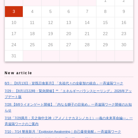
1
2
3
4
5
6
7
8
9
10
11
12
13
14
15
16
17
18
19
20
21
22
23
24
25
26
27
28
29
30
31
New article
8/3：【8月13日・皆既日食新月】「先祖代々の全叡智の統合」一斉遠隔ワーク
7/29：【8月1日22時・緊急開催】** 「エネルギーバランスヒーリング」 2026年アッ
プデート版
7/28:【8/8ライオンゲート開催】「内なる獅子の目覚め」一斉遠隔ワーク開催のお知
らせ
7/18「7/29満月：天之御中主神（アメノミナカヌシノカミ）―魂の未来革命編―」一
斉遠隔ワークのご案内
7/10：7/14 蟹座新月「Explosion Awakening｜自己爆発覚醒」一斉遠隔ワーク