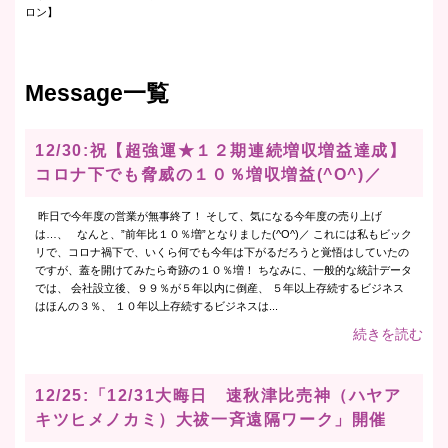
ロン】
Message一覧
12/30:祝【超強運★１２期連続増収増益達成】
コロナ下でも脅威の１０％増収増益(^O^)／
昨日で今年度の営業が無事終了！ そして、気になる今年度の売り上げ
は…、 なんと、”前年比１０％増”となりました(^O^)／ これには私もビック
リで、コロナ禍下で、いくら何でも今年は下がるだろうと覚悟はしていたの
ですが、蓋を開けてみたら奇跡の１０％増！ ちなみに、一般的な統計データ
では、 会社設立後、９９％が５年以内に倒産、 ５年以上存続するビジネス
はほんの３％、 １０年以上存続するビジネスは...
続きを読む
12/25:「12/31大晦日 速秋津比売神（ハヤア
キツヒメノカミ）大祓一斉遠隔ワーク」開催