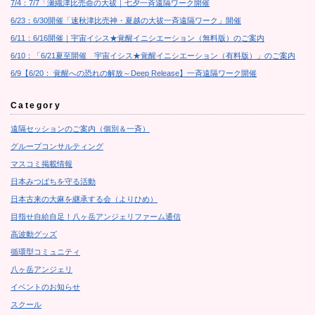
7/4：7/7「瀬織津比売命の大祓｜七夕一斉遠隔ワーク開催
6/23：6/30開催「速秋津比売神・夏越の大祓一斉遠隔ワーク」開催
6/11：6/16開催｜宇宙イシス★覚醒イニシエーション（無料版）のご案内
6/10：「6/21夏至開催 宇宙イシス★覚醒イニシエーション（有料版）」のご案内
6/9【6/20： 覚醒への恐れの解放～Deep Release】一斉遠隔ワーク開催
Category
遠隔セッションのご案内（個別＆一斉）
グループコンサルティング
マスコミ掲載情報
日本みつばちを守る活動
日本古来の大麻を継承する会（よりひめ）
目指せ自給自足！八ヶ岳アンジェリファーム通信
高波動グッズ
循環型コミュニティ
八ヶ岳アンジェリ
イベントのお知らせ
スクール