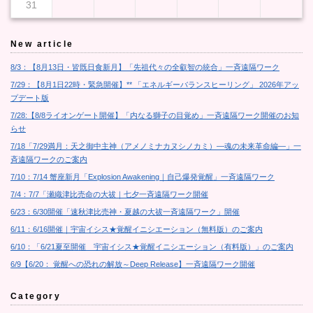
31
New article
8/3：【8月13日・皆既日食新月】「先祖代々の全叡智の統合」一斉遠隔ワーク
7/29：【8月1日22時・緊急開催】** 「エネルギーバランスヒーリング」 2026年アッ
プデート版
7/28:【8/8ライオンゲート開催】「内なる獅子の目覚め」一斉遠隔ワーク開催のお知
らせ
7/18「7/29満月：天之御中主神（アメノミナカヌシノカミ）―魂の未来革命編―」一
斉遠隔ワークのご案内
7/10：7/14 蟹座新月「Explosion Awakening｜自己爆発覚醒」一斉遠隔ワーク
7/4：7/7「瀬織津比売命の大祓｜七夕一斉遠隔ワーク開催
6/23：6/30開催「速秋津比売神・夏越の大祓一斉遠隔ワーク」開催
6/11：6/16開催｜宇宙イシス★覚醒イニシエーション（無料版）のご案内
6/10：「6/21夏至開催 宇宙イシス★覚醒イニシエーション（有料版）」のご案内
6/9【6/20： 覚醒への恐れの解放～Deep Release】一斉遠隔ワーク開催
Category