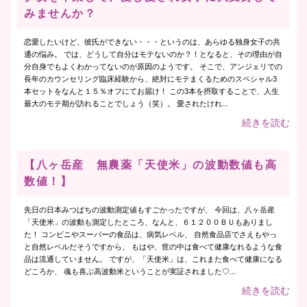
みませんか？
恋愛したいけど、彼氏ができない・・・というのは、あらゆる独身女子の共
通の悩み。 では、どうして自分はモテないのか？！となると、その理由が自
分自身でもよくわかってないのが原因のようです。 そこで、アンジェリでの
長年のカウンセリング臨床経験から、絶対にモテまくるためのスペシャル3
本セットをなんと１５％オフにてお届け！ この3本を摂取することで、人生
最大のモテ期が訪れることでしょう（笑）。 愛されたけれ...
続きを読む
【八ヶ岳産 無農薬「天使米」の波動数値も高
数値！】
先日の日本みつばちの波動測定値もすごかったですが、 今回は、八ヶ岳産
「天使米」の波動も測定したところ、なんと、６１２００ＢＵもありまし
た！ コンビニやスーパーの食品は、病気レベル、 自然食品店でさえもやっ
と自然レベルだそうですから、 もはや、世の中は食べて健康なれるような食
品は流通していません。 ですが、「天使米」は、これまた食べて健康になる
どころか、 魂も喜ぶ高波動米ということが実証されました♡...
続きを読む