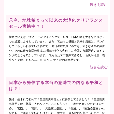
続きを読む
只今、地球始まって以来の大浄化クリアランス
セール実施中？！
新月といえば、浄化。 このタイミングで、只今、日本列島を大きな台風が２
つも通過しようとしています。 また、私たちの感情と天候や気候は、リンク
しているといわれていますので、 昨日の歴史的にみても、大きな法案の議決
や、それに伴う集団無意識の感情の浄化も含めての 今回の台風通過のタイミ
ングのような気がしています。 限られたエゴ意識でみると、台風や地震、噴
火なんぞは、もちろん、まっぴらごめんなのは当然です...
続きを読む
日本から発信する本当の意味での内なる平和と
は？！
先週、生まれて初めて「皇居勤労奉仕団」に参加してきました！ 「皇居勤労
奉仕団」は、普段、入れないところにも入って、ご奉仕させていただけるた
め、「宮殿」、「賢所」、「天皇家の農園」、「御所」、「園遊会庭園」etc
なども、ご案内していただけました。 中でも、最も波動が高かったのが「賢