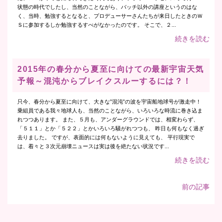
状態の時代でしたし、当然のことながら、バッチ以外の講座というのはな
く、当時、勉強するとなると、プロデューサーさんたちが来日したときのＷ
Ｓに参加するしか勉強するすべがなかったのです。 そこで、２...
続きを読む
2015年の春分から夏至に向けての最新宇宙天気
予報～混沌からブレイクスルーするには？！
只今、春分から夏至に向けて、大きな”混沌”の波を宇宙船地球号が激走中！
乗組員である我々地球人も、当然のことながら、いろいろな時流に巻き込ま
れつつあります。 また、５月も、アンダーグラウンドでは、相変わらず、
「５１１」とか「５２２」とかいろいろ騒がれつつも、 昨日も何もなく過ぎ
去りました。 ですが、表面的には何もないように見えても、 平行現実で
は、着々と３次元崩壊ニュースは実は後を絶たない状況です...
続きを読む
前の記事