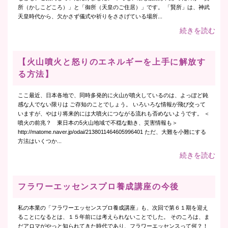
所（かしこどころ）」と「御所（天皇のご住居）」です。 「賢所」は、神武
天皇時代から、欠かさず儀式や祈りをささげている場所...
続きを読む
【火山噴火と怒りのエネルギーを上手に解放す
る方法】
ここ最近、日本各地で、同時多発的に火山が噴火しているのは、よっぽど鈍
感な人でない限りは ご存知のことでしょう。 いろいろな情報が飛び交って
いますが、やはり将来的には大噴火につながる流れも否めないようです。 ＜
噴火の前兆？ 東日本の5火山地域で不穏な動き、災害情報も＞
http://matome.naver.jp/odai/2138011464605996401 ただ、大難を小難にする
方法はいくつか...
続きを読む
フラワーエッセンスプロ養成講座の今後
私の本業の「フラワーエッセンスプロ養成講座」も、次回で第６１期を迎え
ることになるとは、１５年前には考えられないことでした。 そのころは、ま
だアロマがやっと知られてきた時代であり、フラワーエッセンスって何？！