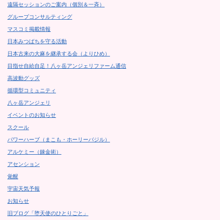
遠隔セッションのご案内（個別＆一斉）
グループコンサルティング
マスコミ掲載情報
日本みつばちを守る活動
日本古来の大麻を継承する会（よりひめ）
目指せ自給自足！八ヶ岳アンジェリファーム通信
高波動グッズ
循環型コミュニティ
八ヶ岳アンジェリ
イベントのお知らせ
スクール
パワーハーブ（まこも・ホーリーバジル）
アルケミー（錬金術）
アセンション
覚醒
宇宙天気予報
お知らせ
旧ブログ「堕天使のひとりごと」