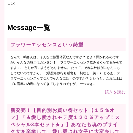
ロン】
Message一覧
フラワーエッセンスという鋳型
なんで、嶋さんは、そんなに強運体質なんですか？ とよく聞かれるのです
が、そんなの答えはカンタン！ 「フラワーエッセンス飲みまくってるからで
すよ」。 としか言いようがありません。 だって、それ以外は別になんにも
してないのですから。 （瞑想も修行も断食も一切なし（笑）） じゃあ、フ
ラワーエッセンスってなんでそんなに効くのですか？ というと、これ以上は
プロ講座の内容になってきてしまうのですが、 一つ大き...
続きを読む
新発売！【目的別お買い得セット【１５％オ
フ】「★愛し愛されモテ度１２０％アップ！ス
ペシャル3本セット★」】あなたも魂のブサイ
ク女を卒業して、愛し愛され女子に大変身して