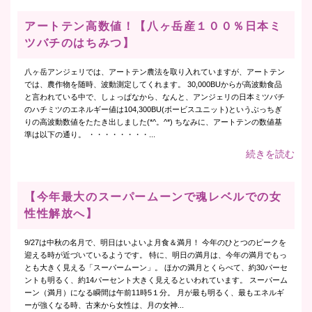
アートテン高数値！【八ヶ岳産１００％日本ミ
ツバチのはちみつ】
八ヶ岳アンジェリでは、アートテン農法を取り入れていますが、アートテン
では、農作物を随時、波動測定してくれます。 30,000BUからが高波動食品
と言われている中で、しょっぱなから、なんと、アンジェリの日本ミツバチ
のハチミツのエネルギー値は104,300BU(ボービスユニット)というぶっちぎ
りの高波動数値をたたき出しました(*^。^*) ちなみに、アートテンの数値基
準は以下の通り。 ・・・・・・・・...
続きを読む
【今年最大のスーパームーンで魂レベルでの女
性性解放へ】
9/27は中秋の名月で、明日はいよいよ月食＆満月！ 今年のひとつのピークを
迎える時が近づいているようです。 特に、明日の満月は、今年の満月でもっ
とも大きく見える「スーパームーン」。 ほかの満月とくらべて、約30パーセ
ントも明るく、約14パーセント大きく見えるといわれています。 スーパーム
ーン（満月）になる瞬間は午前11時5１分。 月が最も明るく、最もエネルギ
ーが強くなる時、古来から女性は、月の女神...