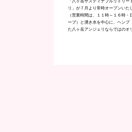
「八ヶ岳サスティナブルリトリー
リ」が７月より常時オープンいたし
（営業時間は、１１時～１６時・
ーブ）と湧き水を中心に、ヘンプ
た八ヶ岳アンジェリならではのオリ