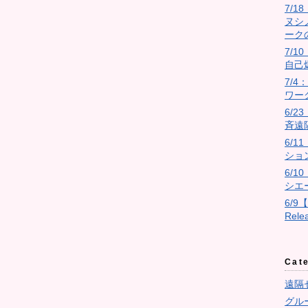
7/
ヌシ
ーク
7/10
自己
7/
ワー
6/
斉遠
6/
ショ
6/
シエ
6/9
Rel
Cat
遠隔
グル