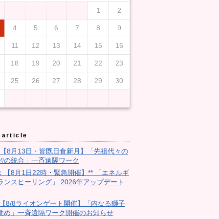
1
2
4
5
6
7
8
9
11
12
13
14
15
16
18
19
20
21
22
23
25
26
27
28
29
30
article
3：【8月13日・皆既日食新月】「先祖代々の
智の統合」一斉遠隔ワーク
9：【8月1日22時・緊急開催】** 「エネルギ
ランスヒーリング」 2026年アップデート
28:【8/8ライオンゲート開催】「内なる獅子
覚め」一斉遠隔ワーク開催のお知らせ