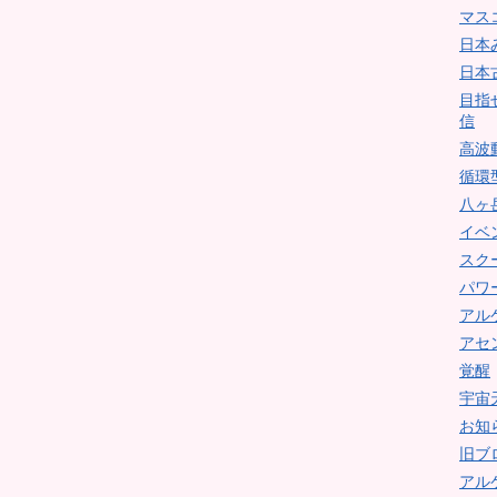
マス
日本
日本
目指
信
高波
循環
八ヶ
イベ
スク
パワ
アル
アセ
覚醒
宇宙
お知
旧ブ
アル