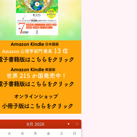
˃
8月 2026
▼
火
水
木
金
土
日