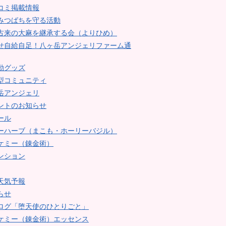
コミ掲載情報
みつばちを守る活動
古来の大麻を継承する会（よりひめ）
せ自給自足！八ヶ岳アンジェリファーム通
動グッズ
型コミュニティ
岳アンジェリ
ントのお知らせ
ール
ーハーブ（まこも・ホーリーバジル）
ケミー（錬金術）
ンション
天気予報
らせ
ログ「堕天使のひとりごと」
ケミー（錬金術）エッセンス