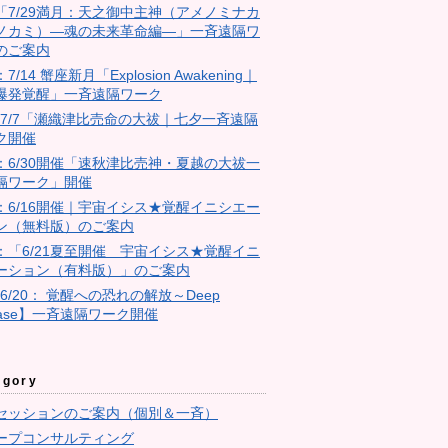
18「7/29満月：天之御中主神（アメノミナカ
ノカミ）―魂の未来革命編―」一斉遠隔ワ
のご案内
：7/14 蟹座新月「Explosion Awakening｜
爆発覚醒」一斉遠隔ワーク
4：7/7「瀬織津比売命の大祓｜七夕一斉遠隔
ク開催
23：6/30開催「速秋津比売神・夏越の大祓一
隔ワーク」開催
11：6/16開催｜宇宙イシス★覚醒イニシエー
ン（無料版）のご案内
10：「6/21夏至開催 宇宙イシス★覚醒イニ
ーション（有料版）」のご案内
【6/20： 覚醒への恐れの解放～Deep
ease】一斉遠隔ワーク開催
egory
セッションのご案内（個別＆一斉）
ープコンサルティング