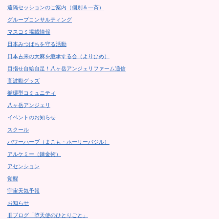
遠隔セッションのご案内（個別＆一斉）
グループコンサルティング
マスコミ掲載情報
日本みつばちを守る活動
日本古来の大麻を継承する会（よりひめ）
目指せ自給自足！八ヶ岳アンジェリファーム通信
高波動グッズ
循環型コミュニティ
八ヶ岳アンジェリ
イベントのお知らせ
スクール
パワーハーブ（まこも・ホーリーバジル）
アルケミー（錬金術）
アセンション
覚醒
宇宙天気予報
お知らせ
旧ブログ「堕天使のひとりごと」