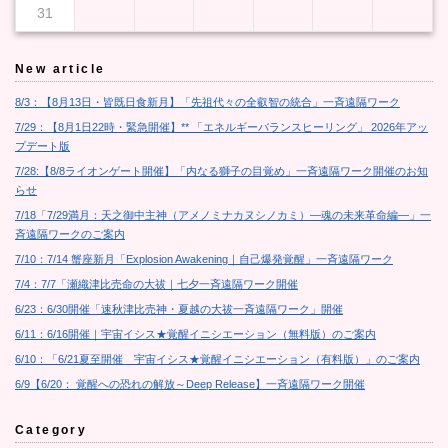
31
New article
8/3：【8月13日・皆既日食新月】「先祖代々の全叡智の統合」一斉遠隔ワーク
7/29：【8月1日22時・緊急開催】** 「エネルギーバランスヒーリング」 2026年アッ
プデート版
7/28:【8/8ライオンゲート開催】「内なる獅子の目覚め」一斉遠隔ワーク開催のお知
らせ
7/18「7/29満月：天之御中主神（アメノミナカヌシノカミ）―魂の未来革命編―」一
斉遠隔ワークのご案内
7/10：7/14 蟹座新月「Explosion Awakening｜自己爆発覚醒」一斉遠隔ワーク
7/4：7/7「瀬織津比売命の大祓｜七夕一斉遠隔ワーク開催
6/23：6/30開催「速秋津比売神・夏越の大祓一斉遠隔ワーク」開催
6/11：6/16開催｜宇宙イシス★覚醒イニシエーション（無料版）のご案内
6/10：「6/21夏至開催 宇宙イシス★覚醒イニシエーション（有料版）」のご案内
6/9【6/20： 覚醒への恐れの解放～Deep Release】一斉遠隔ワーク開催
Category