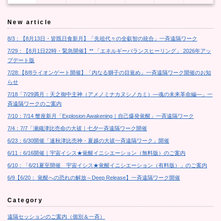
New article
8/3：【8月13日・皆既日食新月】「先祖代々の全叡智の統合」一斉遠隔ワーク
7/29：【8月1日22時・緊急開催】** 「エネルギーバランスヒーリング」 2026年アッ
プデート版
7/28:【8/8ライオンゲート開催】「内なる獅子の目覚め」一斉遠隔ワーク開催のお知
らせ
7/18「7/29満月：天之御中主神（アメノミナカヌシノカミ）―魂の未来革命編―」一
斉遠隔ワークのご案内
7/10：7/14 蟹座新月「Explosion Awakening｜自己爆発覚醒」一斉遠隔ワーク
7/4：7/7「瀬織津比売命の大祓｜七夕一斉遠隔ワーク開催
6/23：6/30開催「速秋津比売神・夏越の大祓一斉遠隔ワーク」開催
6/11：6/16開催｜宇宙イシス★覚醒イニシエーション（無料版）のご案内
6/10：「6/21夏至開催 宇宙イシス★覚醒イニシエーション（有料版）」のご案内
6/9【6/20： 覚醒への恐れの解放～Deep Release】一斉遠隔ワーク開催
Category
遠隔セッションのご案内（個別＆一斉）