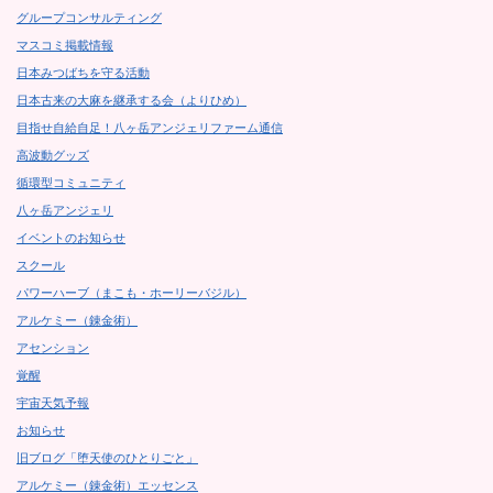
グループコンサルティング
マスコミ掲載情報
日本みつばちを守る活動
日本古来の大麻を継承する会（よりひめ）
目指せ自給自足！八ヶ岳アンジェリファーム通信
高波動グッズ
循環型コミュニティ
八ヶ岳アンジェリ
イベントのお知らせ
スクール
パワーハーブ（まこも・ホーリーバジル）
アルケミー（錬金術）
アセンション
覚醒
宇宙天気予報
お知らせ
旧ブログ「堕天使のひとりごと」
アルケミー（錬金術）エッセンス