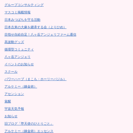
グループコンサルティング
マスコミ掲載情報
日本みつばちを守る活動
日本古来の大麻を継承する会（よりひめ）
目指せ自給自足！八ヶ岳アンジェリファーム通信
高波動グッズ
循環型コミュニティ
八ヶ岳アンジェリ
イベントのお知らせ
スクール
パワーハーブ（まこも・ホーリーバジル）
アルケミー（錬金術）
アセンション
覚醒
宇宙天気予報
お知らせ
旧ブログ「堕天使のひとりごと」
アルケミー（錬金術）エッセンス