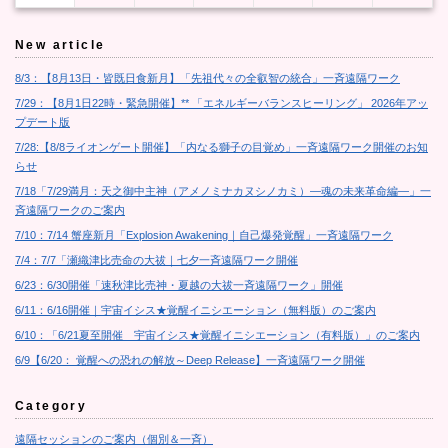
New article
8/3：【8月13日・皆既日食新月】「先祖代々の全叡智の統合」一斉遠隔ワーク
7/29：【8月1日22時・緊急開催】** 「エネルギーバランスヒーリング」 2026年アッ
プデート版
7/28:【8/8ライオンゲート開催】「内なる獅子の目覚め」一斉遠隔ワーク開催のお知
らせ
7/18「7/29満月：天之御中主神（アメノミナカヌシノカミ）―魂の未来革命編―」一
斉遠隔ワークのご案内
7/10：7/14 蟹座新月「Explosion Awakening｜自己爆発覚醒」一斉遠隔ワーク
7/4：7/7「瀬織津比売命の大祓｜七夕一斉遠隔ワーク開催
6/23：6/30開催「速秋津比売神・夏越の大祓一斉遠隔ワーク」開催
6/11：6/16開催｜宇宙イシス★覚醒イニシエーション（無料版）のご案内
6/10：「6/21夏至開催 宇宙イシス★覚醒イニシエーション（有料版）」のご案内
6/9【6/20： 覚醒への恐れの解放～Deep Release】一斉遠隔ワーク開催
Category
遠隔セッションのご案内（個別＆一斉）