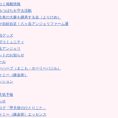
コミ掲載情報
みつばちを守る活動
古来の大麻を継承する会（よりひめ）
せ自給自足！八ヶ岳アンジェリファーム通
動グッズ
型コミュニティ
岳アンジェリ
ントのお知らせ
ール
ーハーブ（まこも・ホーリーバジル）
ケミー（錬金術）
ンション
天気予報
らせ
ログ「堕天使のひとりごと」
ケミー（錬金術）エッセンス