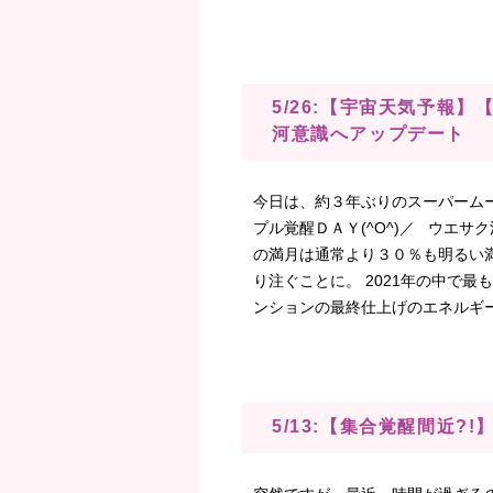
5/26:【宇宙天気予報
河意識へアップデート
今日は、約３年ぶりのスーパーム
プル覚醒ＤＡＹ(^O^)／ ウエ
の満月は通常より３０％も明るい
り注ぐことに。 2021年の中で
ンションの最終仕上げのエネルギーがムン
5/13:【集合覚醒間近