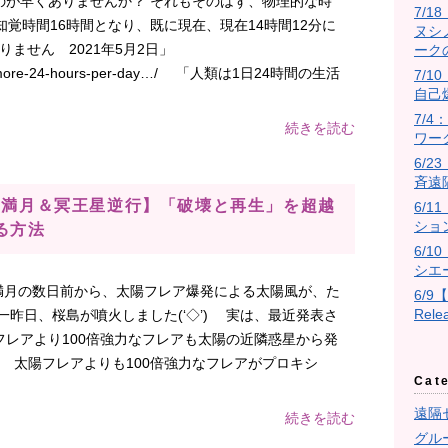
のが早くありませんか？ それもそのはず、物理的な時
7/
知覚時間16時間となり、既に現在、現在14時間12分に
ヌシ
ありません 2021年5月2日」
ーク
it/no-more-24-hours-per-day…/ 「人類は1日24時間の生活
7/10
自己
7/
続きを読む
ワー
6/
斉遠
】【満月＆冥王星逆行】「破壊と再生」を超越
6/
ショ
る方法
6/
シエ
満月の数日前から、太陽フレア爆発による太陽風が、た
6/9
Rel
昨日、桜島が噴火しました(‘◇’)ゞ 実は、最近発表さ
レアより100倍強力なフレアも太陽の近隣惑星から発
23 太陽フレアよりも100倍強力なフレアがプロキシ
Cat
遠隔
続きを読む
グル