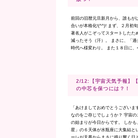
前回の旧暦元旦新月から、誰もが
合いが本格化!(^^)! まず、２月初
著名人がこぞってスタートしたた
減ったそう（汗）。 まさに、「
時代へ様変わり。 また１８日に、今
2/12:【宇宙天気予報
の中芯を保つには？！
「あけましておめでとうございま
なのをご存じでしょうか？ 宇宙
の始まりが今日からです。 しか
星」の６天体が水瓶座に大集結と
ーレが天界からまさに鳴り響く日と