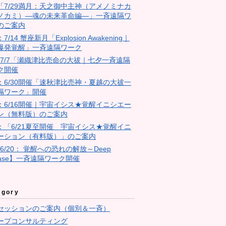
18「7/29満月：天之御中主神（アメノミナカ
ノカミ）―魂の未来革命編―」一斉遠隔ワ
のご案内
：7/14 蟹座新月「Explosion Awakening｜
爆発覚醒」一斉遠隔ワーク
4：7/7「瀬織津比売命の大祓｜七夕一斉遠隔
ク開催
23：6/30開催「速秋津比売神・夏越の大祓一
隔ワーク」開催
11：6/16開催｜宇宙イシス★覚醒イニシエー
ン（無料版）のご案内
10：「6/21夏至開催 宇宙イシス★覚醒イニ
ーション（有料版）」のご案内
【6/20： 覚醒への恐れの解放～Deep
ease】一斉遠隔ワーク開催
egory
セッションのご案内（個別＆一斉）
ープコンサルティング