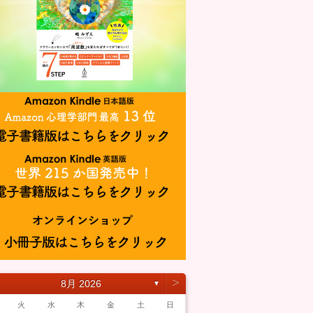
˃
8月 2026
▼
火
水
木
金
土
日