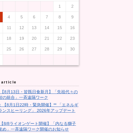
1
2
4
5
6
7
8
9
11
12
13
14
15
16
18
19
20
21
22
23
25
26
27
28
29
30
article
3：【8月13日・皆既日食新月】「先祖代々の
智の統合」一斉遠隔ワーク
9：【8月1日22時・緊急開催】** 「エネルギ
ランスヒーリング」 2026年アップデート
28:【8/8ライオンゲート開催】「内なる獅子
覚め」一斉遠隔ワーク開催のお知らせ