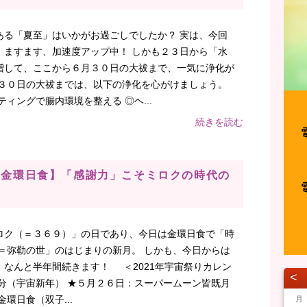
ある「夏至」はいかがお過ごしでしたか？ 実は、今回
、ますます、加速度アップ中！ しかも２３日から「水
増して、ここから６月３０日の大祓まで、一気に浄化が
→３０日の大祓までは、以下の浄化を心がけましょう。
ィングで腸内環境を整える ◎ヘ...
続きを読む
】【金環日食】「感謝力」こそミロクの時代の
ロク（＝３６９）」の日であり、今日は金環日食で「時
＝弥勒の世」のはじまりの新月。 しかも、今日からは
なんと半年間続きます！ ＜2021年宇宙祭りカレン
˂
分（宇宙新年） ★５月２６日：スーパームーン皆既月
環日食（双子...
月