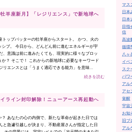
マス
日本
】【牡羊座新月】「レジリエンス」で新地球へ
日本
目指
信
座トップバッターの牡羊座からスタート。 かつ、火の
高波
ッシブ。 今日から、どんどん前に進むエネルギーが宇
循環
ただ、意識は前に進みたくても、現実的に様々なブロッ
八ヶ
か？ そこで！ これからの新地球に必要なキーワード
イベ
ジリエンスとは「うまく適応できる能力」を意味...
スク
パワ
続きを読む
アル
アセ
覚醒
】レイライン封印解除！ニューアース再起動へ
宇宙
お知
か？ あなたの心の内側で、新たな革命が起きた日では
旧ブ
なんと急遽引越しが決まり、不動産屋さんが指定した日
アル
 実は、その背景には、宇宙レベルでの「次元間の大きな引