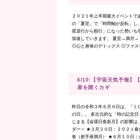
２０２１年上半期最大イベントで
の「夏至」で「時間軸が反転」し
星逆行から順行」になった勢いも
加速していきます。 夏至→満月
◎心と身体のデトックス ◎ファステ
6/10:【宇宙天気予報
扉を開くカギ
昨日の令和３年６月９日は、「ミ
の日」。 多次元的な「時の記念日
じまる【金環日食新月】の影響は、
ダー＞ ★３月２０日：２０２１春
食（射手座満月） ★６月１０日：金