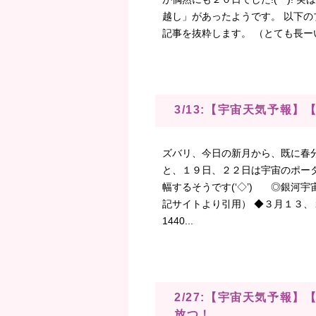
越し」があったようです。 以下
記事を抜粋します。 （とても長ー
3/13:【宇宙天気予報
ズバリ、今日の新月から、既に春分
と、１９日、２２日は宇宙のポータ
幅するそうです(‘◇’)ゞ ◎銀河宇宙連合
記サイトより引用） ◆３月１３
1440...
2/27:【宇宙天気予報
放つ！