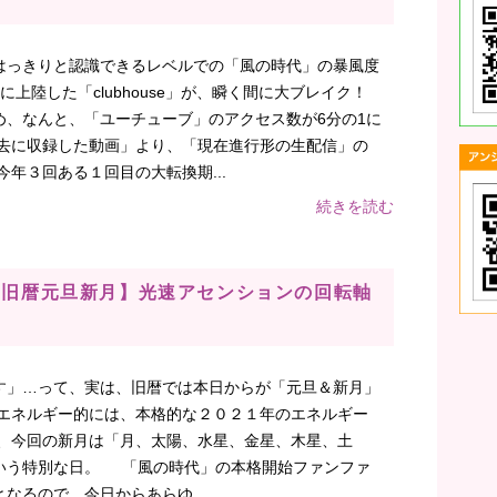
はっきりと認識できるレベルでの「風の時代」の暴風度
旬に上陸した「clubhouse」が、瞬く間に大ブレイク！
め、なんと、「ユーチューブ」のアクセス数が6分の1に
過去に収録した動画」より、「現在進行形の生配信」の
年３回ある１回目の大転換期...
続きを読む
】【旧暦元旦新月】光速アセンションの回転軸
す」…って、実は、旧暦では本日からが「元旦＆新月」
のエネルギー的には、本格的な２０２１年のエネルギー
も、今回の新月は「月、太陽、水星、金星、木星、土
いう特別な日。 「風の時代」の本格開始ファンファ
なるので、今日からあらゆ...