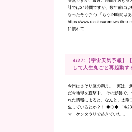
突然ですが、最近、時間が過ぎる
計では24時間ですが、数年前には
なったそう(^-^) 「もう24時間は
https://www.disclosurenews.
に慣れて...
4/27:【宇宙天気予報
して人生丸ごと再起動す
今日はさそり座の満月。 実は、
だ今地球を直撃中。 その影響で、一
れた情報によると、なんと、太陽フ
生しているとか？！ ◆◇◆ 「4/
マ・ケンタウリで起きていた...