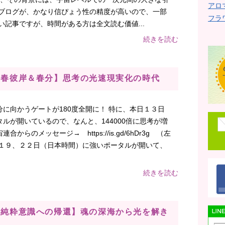
アロ
のブログが、かなり信ぴょう性の精度が高いので、一部
フラ
い記事ですが、時間がある方は全文読む価値...
続きを読む
】【春彼岸＆春分】思考の光速現実化の時代
に向かうゲートが180度全開に！ 特に、本日１３日
ルが開いているので、なんと、144000倍に思考が増
からのメッセージ→ https://is.gd/6hDr3g （左
、１９、２２日（日本時間）に強いポータルが開いて、
続きを読む
】【純粋意識への帰還】魂の深海から光を解き