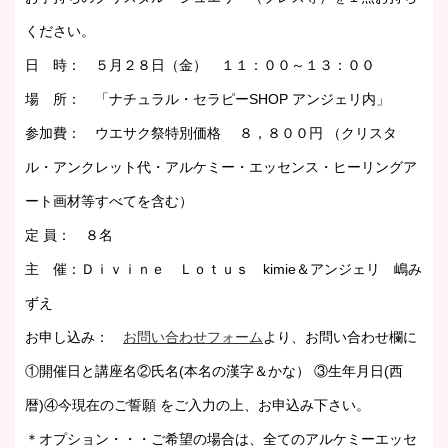
ください。
日 時： ５月２８日（金） １１：００～１３：００
場 所： 「ナチュラル・セラピーSHOP アンジェリ内」
参加費： ウエサク祭特別価格 ８，８００円 （クリスタ
ル・アンクレット代・アルケミー・エッセンス・ヒーリングア
ート画材等すべてを含む）
定 員： ８名
主 催：Ｄｉｖｉｎｅ Ｌｏｔｕｓ kimie＆アンジェリ 嶋み
ずえ
お申し込み：
お問い合わせフォーム
より、お問い合わせ欄に
①開催日と講座名②氏名(本名の漢字＆かな） ③生年月日(西
暦)④今現在のご誓願 をご入力の上、お申込み下さい。
＊オプション・・・ご希望の場合は、全てのアルケミーエッセ