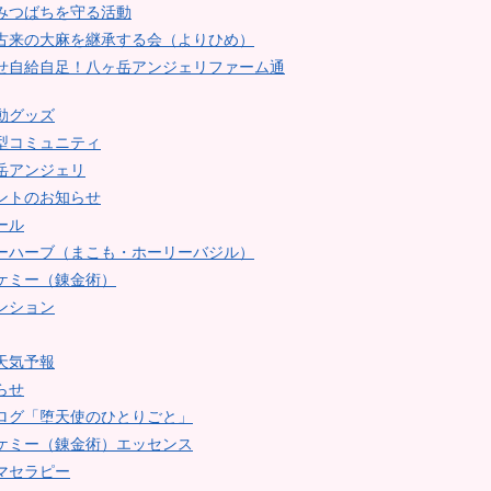
みつばちを守る活動
古来の大麻を継承する会（よりひめ）
せ自給自足！八ヶ岳アンジェリファーム通
動グッズ
型コミュニティ
岳アンジェリ
ントのお知らせ
ール
ーハーブ（まこも・ホーリーバジル）
ケミー（錬金術）
ンション
天気予報
らせ
ログ「堕天使のひとりごと」
ケミー（錬金術）エッセンス
マセラピー