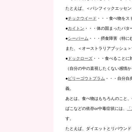
たとえば、＜パシフィックエッセン
●
チックウイード
・・・食べ物をス
●
カイトン
・・・体の固まったパタ
●
シーパーム
・・・摂食障害（特に
また、＜オーストラリアブッシュ＞
●
ドックローズ
・・・食べることに
（自分の中の直視したくない感情か
●
ビリーゴウトプラム
・・・自分自
義。
あとは、食べ物はもちろんのこと、
ばこなどの依存or中毒症状には、
「
す。
たとえば、ダイエットとリバウンド