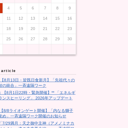
4
5
6
7
8
9
11
12
13
14
15
16
18
19
20
21
22
23
25
26
27
28
29
30
article
3：【8月13日・皆既日食新月】「先祖代々の
智の統合」一斉遠隔ワーク
9：【8月1日22時・緊急開催】** 「エネルギ
ランスヒーリング」 2026年アップデート
28:【8/8ライオンゲート開催】「内なる獅子
覚め」一斉遠隔ワーク開催のお知らせ
18「7/29満月：天之御中主神（アメノミナカ