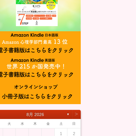
˃
8月 2026
▼
火
水
木
金
土
日
1
2