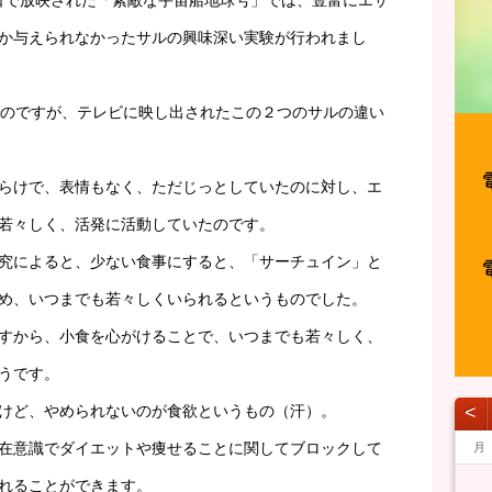
朝日で放映された「素敵な宇宙船地球号」では、豊富にエサ
か与えられなかったサルの興味深い実験が行われまし
たのですが、テレビに映し出されたこの２つのサルの違い
らけで、表情もなく、ただじっとしていたのに対し、エ
若々しく、活発に活動していたのです。
究によると、少ない食事にすると、「サーチュイン」と
め、いつまでも若々しくいられるというものでした。
すから、小食を心がけることで、いつまでも若々しく、
うです。
けど、やめられないのが食欲というもの（汗）。
˂
在意識でダイエットや痩せることに関してブロックして
月
1
1
1
1
1
1
1
1
1
1
1
1
1
1
1
1
1
1
1
1
1
1
1
1
1
1
1
1
1
1
1
1
1
2
2
2
1
1
1
2
2
2
1
2
1
2
1
1
2
1
2
2
1
1
2
1
2
2
1
2
1
2
1
2
1
1
2
1
2
2
1
1
1
2
1
1
1
2
1
2
2
1
1
2
2
2
1
1
1
2
2
1
2
1
1
2
2
2
1
1
3
1
3
1
3
2
2
1
2
3
1
3
3
1
2
3
1
1
2
3
1
2
2
1
3
1
2
3
3
2
2
1
3
1
1
2
3
1
3
2
3
1
2
3
1
2
3
1
1
2
1
2
3
2
1
3
1
3
2
2
1
2
1
3
2
1
2
1
2
1
3
1
2
3
3
2
2
1
3
1
3
1
3
2
2
2
3
3
1
2
3
1
2
1
2
3
3
1
3
2
2
4
2
1
4
2
4
3
1
3
2
3
1
4
2
4
1
4
2
3
1
4
2
2
1
3
1
4
2
3
3
2
4
2
1
3
1
4
4
3
1
3
2
4
2
2
3
1
4
2
4
3
1
4
2
3
1
1
4
2
3
1
4
2
2
1
3
1
2
3
4
3
2
4
1
2
4
3
1
3
2
3
2
4
3
1
2
3
1
1
1
2
3
2
4
2
1
3
1
4
4
3
1
3
2
4
2
1
4
2
4
3
1
3
3
4
1
1
4
2
3
4
2
3
2
1
3
1
4
1
4
2
4
3
3
5
1
3
2
5
3
5
1
4
2
4
3
1
4
2
5
3
5
1
2
5
1
3
1
4
2
5
3
3
2
4
2
5
1
3
1
4
4
3
5
1
3
2
4
2
5
5
1
4
2
4
3
5
1
3
3
1
4
2
5
3
5
1
1
4
2
5
3
1
4
2
2
5
1
3
1
4
2
5
3
3
2
4
2
1
3
1
4
5
1
4
3
5
1
2
3
5
1
4
2
4
3
1
4
3
5
1
4
2
3
4
2
2
2
1
3
1
4
3
5
1
3
2
4
2
5
5
1
4
2
4
3
5
1
3
2
5
3
5
1
4
2
4
1
4
5
1
2
2
5
1
3
4
5
3
1
4
1
3
2
4
2
5
2
5
3
5
1
4
4
6
2
4
3
6
1
4
6
2
5
3
5
1
1
4
2
5
3
6
1
4
6
2
3
6
2
4
2
5
1
3
6
1
4
4
3
5
1
3
6
2
4
2
5
5
1
4
6
2
4
3
5
1
3
6
6
2
5
3
5
1
4
6
2
4
1
4
2
5
3
6
1
4
6
2
2
5
1
3
6
1
4
2
5
3
3
6
2
4
2
5
1
3
6
1
4
4
3
5
1
3
2
4
2
5
6
2
5
4
6
2
3
4
6
2
5
3
5
1
1
4
2
5
4
6
2
5
1
3
1
4
5
3
3
3
2
4
2
5
1
4
6
2
4
3
5
1
3
6
6
2
5
3
5
1
4
6
2
4
3
6
1
4
6
2
5
3
5
1
2
5
1
6
1
2
3
3
6
2
1
4
5
6
4
2
5
1
2
4
3
5
1
3
6
3
6
1
4
6
2
5
5
7
3
5
1
1
4
7
2
5
7
3
6
1
4
6
2
2
5
1
3
6
1
4
7
2
5
7
3
4
7
3
5
1
3
6
2
4
7
2
5
5
1
4
6
2
4
7
3
5
1
3
6
6
2
5
7
3
5
1
4
6
2
4
7
7
3
6
1
4
6
2
5
7
3
5
1
2
5
1
3
6
1
4
7
2
5
7
3
3
6
2
4
7
2
5
1
3
6
1
4
4
7
3
5
1
3
6
2
4
7
2
5
5
1
4
6
2
4
3
5
1
3
6
7
3
1
6
5
7
3
1
1
4
5
7
3
6
1
4
6
2
2
5
1
3
6
5
7
3
6
2
4
2
5
1
6
4
1
4
4
3
5
1
3
6
2
5
7
3
5
1
4
6
2
4
7
7
3
6
1
4
6
2
5
7
3
5
1
1
4
7
2
5
7
3
6
1
4
6
2
3
6
2
7
2
1
3
4
4
7
3
1
2
5
6
7
5
3
6
2
3
5
1
4
6
2
4
7
1
4
7
2
5
7
3
6
れることができます。