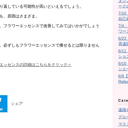
ヌシ
ーク
り返している可能性が高いといえるでしょう。
7/10
も、原因はさまざま。
自己
、フラワーエッセンスで改善してみてはいかがでしょう
7/
ワー
6/
斉遠
、必ずしもフラワーエッセンスで痩せるとは限りません
6/
ショ
6/
エッセンスの詳細はこちらをクリック＞
シエ
6/9
Rel
Cat
シェア
遠隔
グル
マス