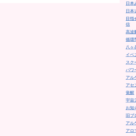
日本
日本
目指
信
高波
循環
八ヶ
イベ
スク
パワ
アル
アセ
覚醒
宇宙
お知
旧ブ
アル
アロ