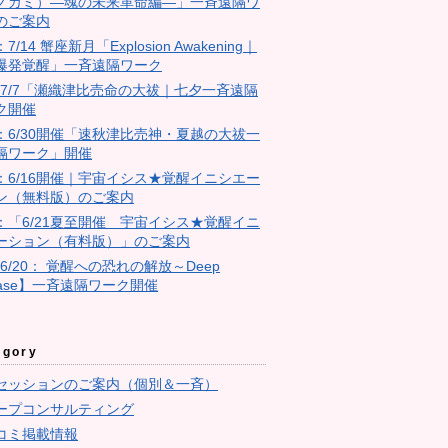
ノカミ）―魂の未来革命編―」一斉遠隔ワ
のご案内
：7/14 蟹座新月「Explosion Awakening｜
爆発覚醒」一斉遠隔ワーク
4：7/7「瀬織津比売命の大祓｜七夕一斉遠隔
ク開催
23：6/30開催「速秋津比売神・夏越の大祓一
隔ワーク」開催
11：6/16開催｜宇宙イシス★覚醒イニシエー
ン（無料版）のご案内
10：「6/21夏至開催 宇宙イシス★覚醒イニ
ーション（有料版）」のご案内
【6/20： 覚醒への恐れの解放～Deep
ease】一斉遠隔ワーク開催
egory
セッションのご案内（個別＆一斉）
ープコンサルティング
コミ掲載情報