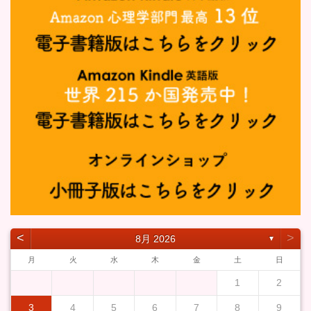
˂
˃
8月 2026
▼
月
火
水
木
金
土
日
1
2
3
4
5
6
7
8
9