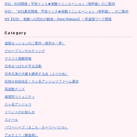
6/11：6/16開催｜宇宙イシス★覚醒イニシエーション（無料版）のご案内
6/10：「6/21夏至開催 宇宙イシス★覚醒イニシエーション（有料版）」のご案内
6/9【6/20： 覚醒への恐れの解放～Deep Release】一斉遠隔ワーク開催
Category
遠隔セッションのご案内（個別＆一斉）
グループコンサルティング
マスコミ掲載情報
日本みつばちを守る活動
日本古来の大麻を継承する会（よりひめ）
目指せ自給自足！八ヶ岳アンジェリファーム通信
高波動グッズ
循環型コミュニティ
八ヶ岳アンジェリ
イベントのお知らせ
スクール
パワーハーブ（まこも・ホーリーバジル）
アルケミー（錬金術）