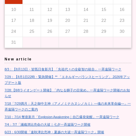
10
11
12
13
14
15
16
17
18
19
20
21
22
23
24
25
26
27
28
29
30
31
New article
8/3：【8月13日・皆既日食新月】「先祖代々の全叡智の統合」一斉遠隔ワーク
7/29：【8月1日22時・緊急開催】** 「エネルギーバランスヒーリング」 2026年アッ
プデート版
7/28:【8/8ライオンゲート開催】「内なる獅子の目覚め」一斉遠隔ワーク開催のお知
らせ
7/18「7/29満月：天之御中主神（アメノミナカヌシノカミ）―魂の未来革命編―」一
斉遠隔ワークのご案内
7/10：7/14 蟹座新月「Explosion Awakening｜自己爆発覚醒」一斉遠隔ワーク
7/4：7/7「瀬織津比売命の大祓｜七夕一斉遠隔ワーク開催
6/23：6/30開催「速秋津比売神・夏越の大祓一斉遠隔ワーク」開催