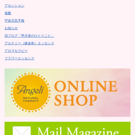
アセンション
覚醒
宇宙天気予報
お知らせ
旧ブログ「堕天使のひとりごと」
アルケミー（錬金術）エッセンス
アロマセラピー
フラワーエッセンス